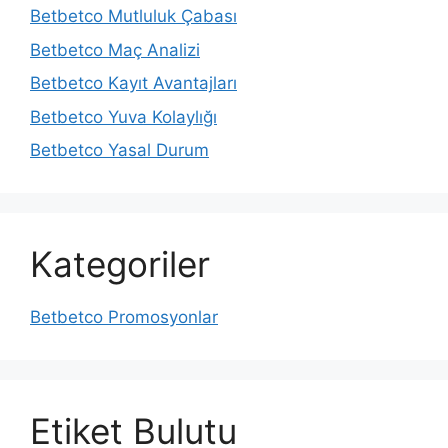
Betbetco Mutluluk Çabası
Betbetco Maç Analizi
Betbetco Kayıt Avantajları
Betbetco Yuva Kolaylığı
Betbetco Yasal Durum
Kategoriler
Betbetco Promosyonlar
Etiket Bulutu