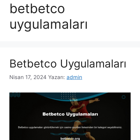
betbetco
uygulamaları
Betbetco Uygulamaları
Nisan 17, 2024
Yazarı:
admin