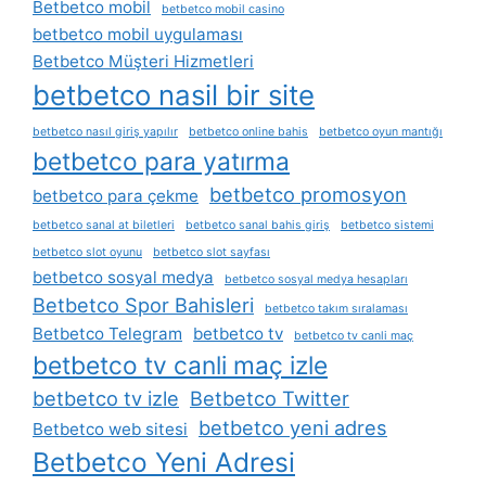
Betbetco mobil
betbetco mobil casino
betbetco mobil uygulaması
Betbetco Müşteri Hizmetleri
betbetco nasil bir site
betbetco nasıl giriş yapılır
betbetco online bahis
betbetco oyun mantığı
betbetco para yatırma
betbetco promosyon
betbetco para çekme
betbetco sanal at biletleri
betbetco sanal bahis giriş
betbetco sistemi
betbetco slot oyunu
betbetco slot sayfası
betbetco sosyal medya
betbetco sosyal medya hesapları
Betbetco Spor Bahisleri
betbetco takım sıralaması
Betbetco Telegram
betbetco tv
betbetco tv canli maç
betbetco tv canli maç izle
betbetco tv izle
Betbetco Twitter
betbetco yeni adres
Betbetco web sitesi
Betbetco Yeni Adresi