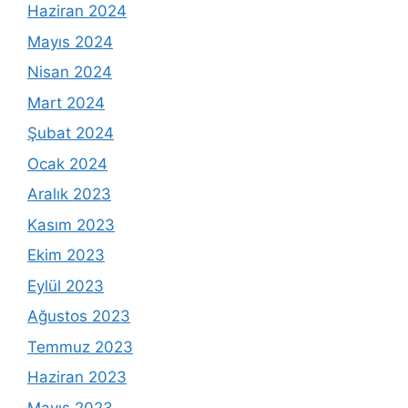
Haziran 2024
Mayıs 2024
Nisan 2024
Mart 2024
Şubat 2024
Ocak 2024
Aralık 2023
Kasım 2023
Ekim 2023
Eylül 2023
Ağustos 2023
Temmuz 2023
Haziran 2023
Mayıs 2023