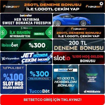
×
BETBETCO GİRİŞ İÇİN TIKLAYINIZ!