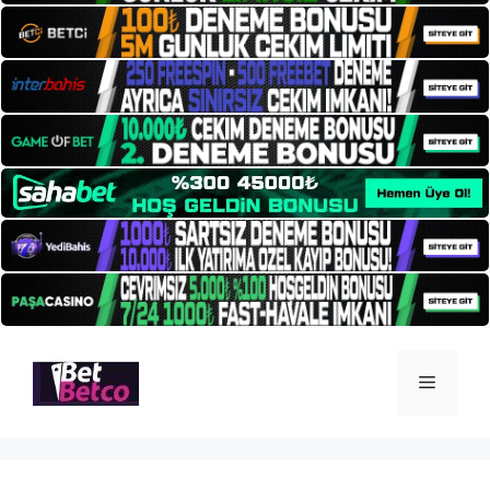
İçeriğe
atla
Menü