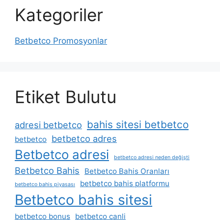
Kategoriler
Betbetco Promosyonlar
Etiket Bulutu
bahis sitesi betbetco
adresi betbetco
betbetco adres
betbetco
Betbetco adresi
betbetco adresi neden değişti
Betbetco Bahis
Betbetco Bahis Oranları
betbetco bahis platformu
betbetco bahis piyasası
Betbetco bahis sitesi
betbetco bonus
betbetco canli