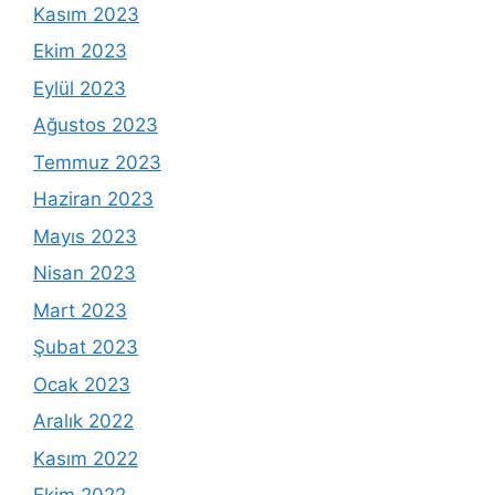
Kasım 2023
Ekim 2023
Eylül 2023
Ağustos 2023
Temmuz 2023
Haziran 2023
Mayıs 2023
Nisan 2023
Mart 2023
Şubat 2023
Ocak 2023
Aralık 2022
Kasım 2022