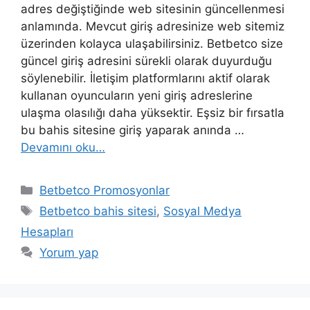
adres değiştiğinde web sitesinin güncellenmesi
anlamında. Mevcut giriş adresinize web sitemiz
üzerinden kolayca ulaşabilirsiniz. Betbetco size
güncel giriş adresini sürekli olarak duyurduğu
söylenebilir. İletişim platformlarını aktif olarak
kullanan oyuncuların yeni giriş adreslerine
ulaşma olasılığı daha yüksektir. Eşsiz bir fırsatla
bu bahis sitesine giriş yaparak anında …
Devamını oku…
Kategoriler
Betbetco Promosyonlar
Etiketler
Betbetco bahis sitesi
,
Sosyal Medya
Hesapları
Yorum yap