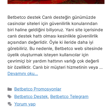
Betbetco destek Canlı desteğin günümüzde
casinolar siteleri için güvenilirlik konularından
biri haline geldiğini biliyoruz. Yani site içerisinde
canlı destek hattı olması kesinlikle güvenilirlik
açısından değerlidir. Öyle ki ileride daha iyi
görebiliriz. Bu nedenle, Betbetco web sitesinde
üyelik oluşturmak isteyen kullanıcılar için
çevrimiçi bir yardım hattının varlığı çok değerli
bir özelliktir. Canlı bir müşteri hizmetinin veya …
Devamını oku…
Kategoriler
Betbetco Promosyonlar
Etiketler
Betbetco Destek
,
Betbetco Telegram
Yorum yap