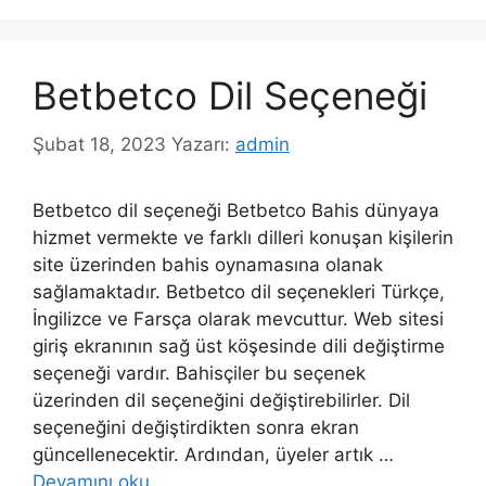
Betbetco Dil Seçeneği
Şubat 18, 2023
Yazarı:
admin
Betbetco dil seçeneği Betbetco Bahis dünyaya
hizmet vermekte ve farklı dilleri konuşan kişilerin
site üzerinden bahis oynamasına olanak
sağlamaktadır. Betbetco dil seçenekleri Türkçe,
İngilizce ve Farsça olarak mevcuttur. Web sitesi
giriş ekranının sağ üst köşesinde dili değiştirme
seçeneği vardır. Bahisçiler bu seçenek
üzerinden dil seçeneğini değiştirebilirler. Dil
seçeneğini değiştirdikten sonra ekran
güncellenecektir. Ardından, üyeler artık …
Devamını oku…