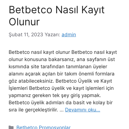
Betbetco Nasıl Kayıt
Olunur
Şubat 11, 2023
Yazarı:
admin
Betbetco nasıl kayıt olunur Betbetco nasıl kayıt
olunur konusuna bakarsanız, ana sayfanın üst
kısmında site tarafından tanımlanan üyeler
alanını açarak açılan bir takım önemli formlara
göz atabileceksiniz. Betbetco Üyelik ve Kayıt
İşlemleri Betbetco üyelik ve kayıt işlemleri için
yapmanız gereken tek şey giriş yapmak.
Betbetco üyelik adımları da basit ve kolay bir
sıra ile gerçekleştirilir. …
Devamını oku…
Kategoriler
Betbetco Promosyonlar