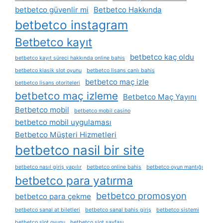
betbetco güvenlir mi
Betbetco Hakkında
betbetco instagram
Betbetco kayıt
betbetco kaç oldu
betbetco kayıt süreci hakkında online bahis
betbetco klasik slot oyunu
betbetco lisans canlı bahis
betbetco maç izle
betbetco lisans otoriteleri
betbetco maç izleme
Betbetco Maç Yayını
Betbetco mobil
betbetco mobil casino
betbetco mobil uygulaması
Betbetco Müşteri Hizmetleri
betbetco nasil bir site
betbetco nasıl giriş yapılır
betbetco online bahis
betbetco oyun mantığı
betbetco para yatırma
betbetco promosyon
betbetco para çekme
betbetco sanal at biletleri
betbetco sanal bahis giriş
betbetco sistemi
betbetco slot oyunu
betbetco slot sayfası