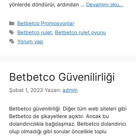
yönlerde döndürür, ardından …
Devamını oku…
Kategoriler
Betbetco Promosyonlar
Etiketler
Betbetco rulet
,
Betbetco rulet oyunu
Yorum yap
Betbetco Güvenilirliği
Şubat 1, 2023
Yazarı:
admin
Betbetco güvenilirliği Diğer tüm web siteleri gibi
Betbetco de şikayetlere açıktır. Ancak bu
dolandırıcılıkla bağdaşmaz. Betbetco dolandırıcı
olup olmadığı gibi sorular öncelikle toplu