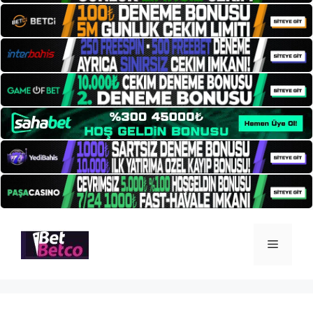
İçeriğe
atla
Menü