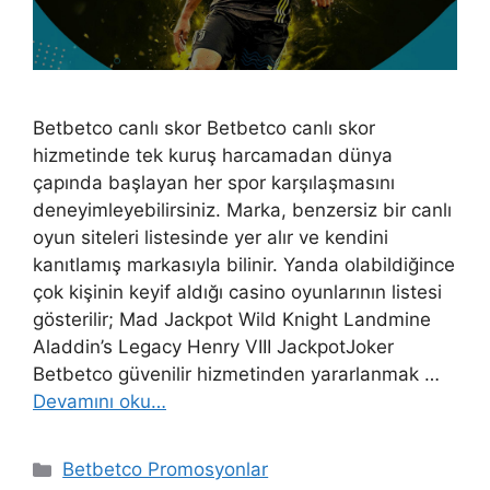
Betbetco canlı skor Betbetco canlı skor
hizmetinde tek kuruş harcamadan dünya
çapında başlayan her spor karşılaşmasını
deneyimleyebilirsiniz. Marka, benzersiz bir canlı
oyun siteleri listesinde yer alır ve kendini
kanıtlamış markasıyla bilinir. Yanda olabildiğince
çok kişinin keyif aldığı casino oyunlarının listesi
gösterilir; Mad Jackpot Wild Knight Landmine
Aladdin’s Legacy Henry VIII JackpotJoker
Betbetco güvenilir hizmetinden yararlanmak …
Devamını oku…
Kategoriler
Betbetco Promosyonlar