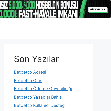
Son Yazılar
Betbetco Adresi
Betbetco Giriş
Betbetco Ödeme Güvenilirliği
Betbetco Yasadışı Bahis
Betbetco Kullanıcı Desteği