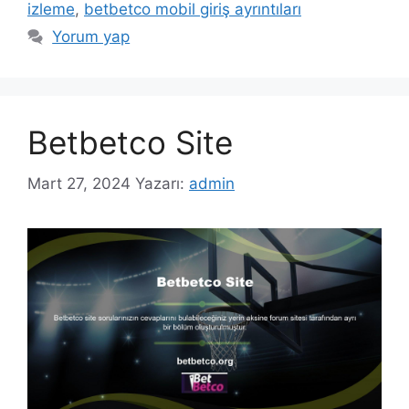
izleme
,
betbetco mobil giriş ayrıntıları
Yorum yap
Betbetco Site
Mart 27, 2024
Yazarı:
admin