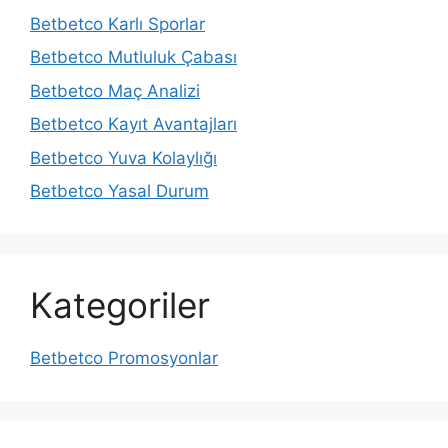
Betbetco Karlı Sporlar
Betbetco Mutluluk Çabası
Betbetco Maç Analizi
Betbetco Kayıt Avantajları
Betbetco Yuva Kolaylığı
Betbetco Yasal Durum
Kategoriler
Betbetco Promosyonlar