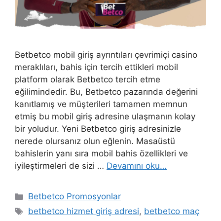
Betbetco mobil giriş ayrıntıları çevrimiçi casino
meraklıları, bahis için tercih ettikleri mobil
platform olarak Betbetco tercih etme
eğilimindedir. Bu, Betbetco pazarında değerini
kanıtlamış ve müşterileri tamamen memnun
etmiş bu mobil giriş adresine ulaşmanın kolay
bir yoludur. Yeni Betbetco giriş adresinizle
nerede olursanız olun eğlenin. Masaüstü
bahislerin yanı sıra mobil bahis özellikleri ve
iyileştirmeleri de sizi …
Devamını oku…
Kategoriler
Betbetco Promosyonlar
Etiketler
betbetco hizmet giriş adresi
,
betbetco maç