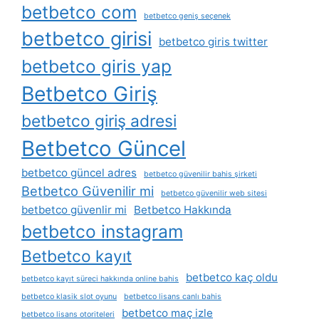
betbetco com
betbetco geniş seçenek
betbetco girisi
betbetco giris twitter
betbetco giris yap
Betbetco Giriş
betbetco giriş adresi
Betbetco Güncel
betbetco güncel adres
betbetco güvenilir bahis şirketi
Betbetco Güvenilir mi
betbetco güvenilir web sitesi
betbetco güvenlir mi
Betbetco Hakkında
betbetco instagram
Betbetco kayıt
betbetco kaç oldu
betbetco kayıt süreci hakkında online bahis
betbetco klasik slot oyunu
betbetco lisans canlı bahis
betbetco maç izle
betbetco lisans otoriteleri