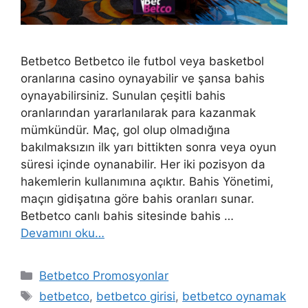
Betbetco Betbetco ile futbol veya basketbol
oranlarına casino oynayabilir ve şansa bahis
oynayabilirsiniz. Sunulan çeşitli bahis
oranlarından yararlanılarak para kazanmak
mümkündür. Maç, gol olup olmadığına
bakılmaksızın ilk yarı bittikten sonra veya oyun
süresi içinde oynanabilir. Her iki pozisyon da
hakemlerin kullanımına açıktır. Bahis Yönetimi,
maçın gidişatına göre bahis oranları sunar.
Betbetco canlı bahis sitesinde bahis …
Devamını oku…
Kategoriler
Betbetco Promosyonlar
Etiketler
betbetco
,
betbetco girisi
,
betbetco oynamak