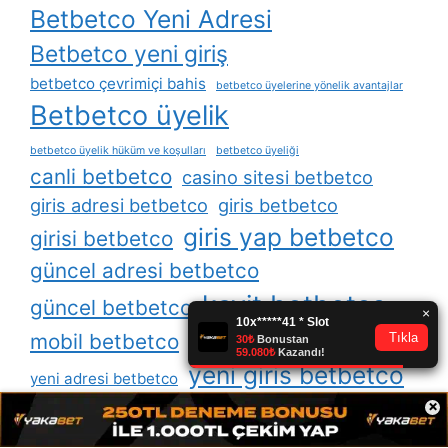
Betbetco Yeni Adresi
Betbetco yeni giriş
betbetco çevrimiçi bahis
betbetco üyelerine yönelik avantajlar
Betbetco üyelik
betbetco üyelik hüküm ve koşulları
betbetco üyeliği
canli betbetco
casino sitesi betbetco
giris adresi betbetco
giris betbetco
giris yap betbetco
girisi betbetco
güncel adresi betbetco
kayit betbetco
güncel betbetco
mobil betbetco
twitter betbetco
yeni giris betbetco
yeni adresi betbetco
×