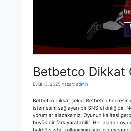
Betbetco Dikkat 
Eylül 13, 2025
Yazarı:
admin
Betbetco dikkat çekici Betbetco herkesin
istemesini sağlayan bir SNS etkinliğidir. 
yorumlar alacaksınız. Oyunun kalitesi ger
büyük bir fark yaratabilir. Her açıdan oyu
baktığınızda, kullanıcının site için uygun ol