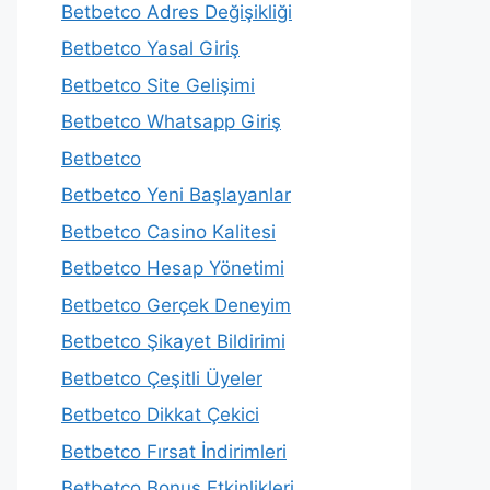
Betbetco Adres Değişikliği
Betbetco Yasal Giriş
Betbetco Site Gelişimi
Betbetco Whatsapp Giriş
Betbetco
Betbetco Yeni Başlayanlar
Betbetco Casino Kalitesi
Betbetco Hesap Yönetimi
Betbetco Gerçek Deneyim
Betbetco Şikayet Bildirimi
Betbetco Çeşitli Üyeler
Betbetco Dikkat Çekici
Betbetco Fırsat İndirimleri
Betbetco Bonus Etkinlikleri