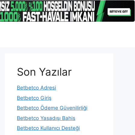
Son Yazılar
Betbetco Adresi
Betbetco Giriş
Betbetco Ödeme Güvenilirliği
Betbetco Yasadışı Bahis
Betbetco Kullanıcı Desteği