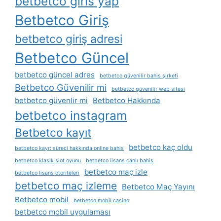
betbetco giris yap
Betbetco Giriş
betbetco giriş adresi
Betbetco Güncel
betbetco güncel adres
betbetco güvenilir bahis şirketi
Betbetco Güvenilir mi
betbetco güvenilir web sitesi
betbetco güvenlir mi
Betbetco Hakkında
betbetco instagram
Betbetco kayıt
betbetco kaç oldu
betbetco kayıt süreci hakkında online bahis
betbetco klasik slot oyunu
betbetco lisans canlı bahis
betbetco maç izle
betbetco lisans otoriteleri
betbetco maç izleme
Betbetco Maç Yayını
Betbetco mobil
betbetco mobil casino
betbetco mobil uygulaması