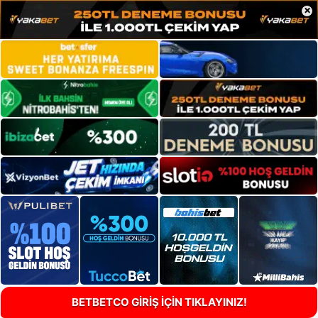
×
BETBETCO GİRİŞ İÇİN TIKLAYINIZ!