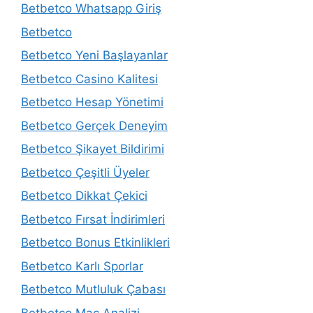
Betbetco Whatsapp Giriş
Betbetco
Betbetco Yeni Başlayanlar
Betbetco Casino Kalitesi
Betbetco Hesap Yönetimi
Betbetco Gerçek Deneyim
Betbetco Şikayet Bildirimi
Betbetco Çeşitli Üyeler
Betbetco Dikkat Çekici
Betbetco Fırsat İndirimleri
Betbetco Bonus Etkinlikleri
Betbetco Karlı Sporlar
Betbetco Mutluluk Çabası
Betbetco Maç Analizi