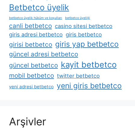
Betbetco üyelik
betbetco üyelik hüküm ve koşulları
betbetco üyeliği
canli betbetco
casino sitesi betbetco
giris adresi betbetco
giris betbetco
giris yap betbetco
girisi betbetco
güncel adresi betbetco
kayit betbetco
güncel betbetco
mobil betbetco
twitter betbetco
yeni giris betbetco
yeni adresi betbetco
Arşivler