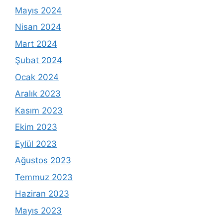
Mayıs 2024
Nisan 2024
Mart 2024
Şubat 2024
Ocak 2024
Aralık 2023
Kasım 2023
Ekim 2023
Eylül 2023
Ağustos 2023
Temmuz 2023
Haziran 2023
Mayıs 2023