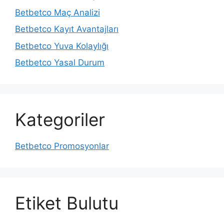
Betbetco Maç Analizi
Betbetco Kayıt Avantajları
Betbetco Yuva Kolaylığı
Betbetco Yasal Durum
Kategoriler
Betbetco Promosyonlar
Etiket Bulutu