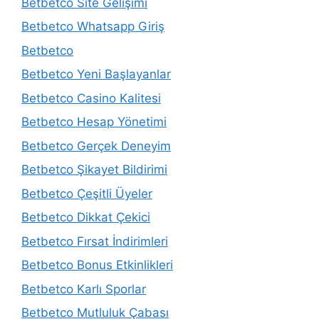
Betbetco Site Gelişimi
Betbetco Whatsapp Giriş
Betbetco
Betbetco Yeni Başlayanlar
Betbetco Casino Kalitesi
Betbetco Hesap Yönetimi
Betbetco Gerçek Deneyim
Betbetco Şikayet Bildirimi
Betbetco Çeşitli Üyeler
Betbetco Dikkat Çekici
Betbetco Fırsat İndirimleri
Betbetco Bonus Etkinlikleri
Betbetco Karlı Sporlar
Betbetco Mutluluk Çabası