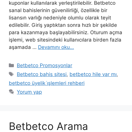
kuponlar kullanılarak yerleştirilebilir. Betbetco
sanal bahislerinin güvenilirliği, özellikle bir
lisansın varlığı nedeniyle olumlu olarak teyit
edilebilir. Giriş yaptıktan sonra hızlı bir şekilde
para kazanmaya başlayabilirsiniz. Oturum açma
işlemi, web sitesindeki kullanıcılara birden fazla
aşamada …
Devamını oku…
Kategoriler
Betbetco Promosyonlar
Etiketler
Betbetco bahis sitesi
,
betbetco hile var mı
,
betbetco üyelik i̇şlemleri rehberi
Yorum yap
Betbetco Arama