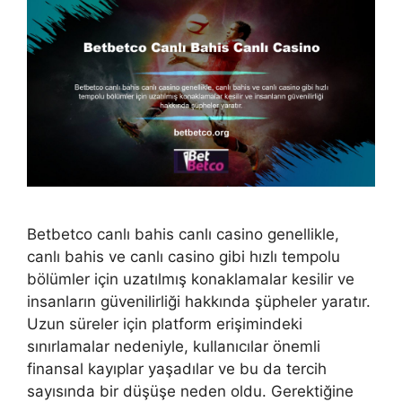
Betbetco canlı bahis canlı casino genellikle,
canlı bahis ve canlı casino gibi hızlı tempolu
bölümler için uzatılmış konaklamalar kesilir ve
insanların güvenilirliği hakkında şüpheler yaratır.
Uzun süreler için platform erişimindeki
sınırlamalar nedeniyle, kullanıcılar önemli
finansal kayıplar yaşadılar ve bu da tercih
sayısında bir düşüşe neden oldu. Gerektiğine