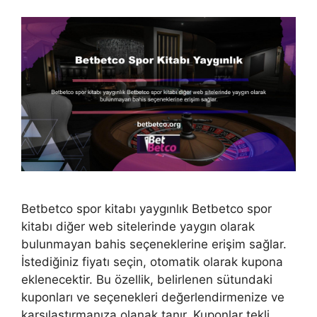
Betbetco spor kitabı yaygınlık Betbetco spor
kitabı diğer web sitelerinde yaygın olarak
bulunmayan bahis seçeneklerine erişim sağlar.
İstediğiniz fiyatı seçin, otomatik olarak kupona
eklenecektir. Bu özellik, belirlenen sütundaki
kuponları ve seçenekleri değerlendirmenize ve
karşılaştırmanıza olanak tanır. Kuponlar tekli