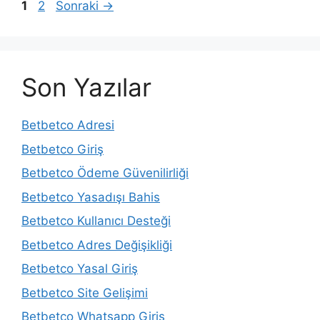
Sayfa
Sayfa
1
2
Sonraki
→
Son Yazılar
Betbetco Adresi
Betbetco Giriş
Betbetco Ödeme Güvenilirliği
Betbetco Yasadışı Bahis
Betbetco Kullanıcı Desteği
Betbetco Adres Değişikliği
Betbetco Yasal Giriş
Betbetco Site Gelişimi
Betbetco Whatsapp Giriş