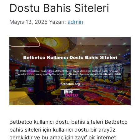
Dostu Bahis Siteleri
Mayıs 13, 2025
Yazarı:
admin
Betbetco kullanıcı dostu bahis siteleri Betbetco
bahis siteleri için kullanıcı dostu bir arayüz
gereklidir ve bu amaç için zayıf bir internet