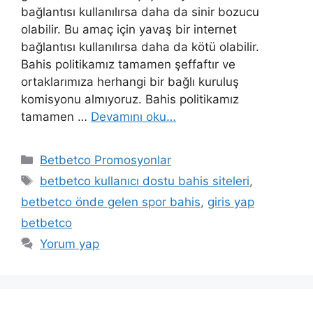
bağlantısı kullanılırsa daha da sinir bozucu
olabilir. Bu amaç için yavaş bir internet
bağlantısı kullanılırsa daha da kötü olabilir.
Bahis politikamız tamamen şeffaftır ve
ortaklarımıza herhangi bir bağlı kuruluş
komisyonu almıyoruz. Bahis politikamız
tamamen …
Devamını oku…
Kategoriler
Betbetco Promosyonlar
Etiketler
betbetco kullanıcı dostu bahis siteleri
,
betbetco önde gelen spor bahis
,
giris yap
betbetco
Yorum yap