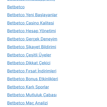
Betbetco
Betbetco Yeni Başlayanlar
Betbetco Casino Kalitesi
Betbetco Hesap Yönetimi
Betbetco Gerçek Deneyim
Betbetco Şikayet Bildirimi
Betbetco Çeşitli Üyeler
Betbetco Dikkat Çekici
Betbetco Fırsat İndirimleri
Betbetco Bonus Etkinlikleri
Betbetco Karlı Sporlar
Betbetco Mutluluk Çabası
Betbetco Maç Analizi