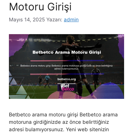
Motoru Girişi
Mayıs 14, 2025
Yazarı:
admin
Betbetco arama motoru girişi Betbetco arama
motoruna girdiğinizde az önce belirttiğiniz
adresi bulamıyorsunuz. Yeni web sitenizin