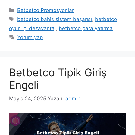
Kategoriler
Betbetco Promosyonlar
Etiketler
betbetco bahis sistem başarısı
,
betbetco
oyun i̇çi dezavantaj
,
betbetco para yatırma
Yorum yap
Betbetco Tipik Giriş
Engeli
Mayıs 24, 2025
Yazarı:
admin