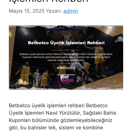
Mayıs 15, 2025
Yazarı:
admin
Betbetco üyelik işlemleri rehberi Betbetco
Üyelik İşlemleri Nasıl Yürütülür, Sağdaki Bahis
Kuponları bölümünde gözlemleyebileceğiniz
gibi, bu bahisler tek, sistem ve kombine