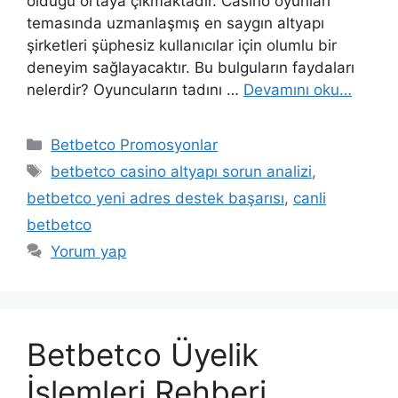
olduğu ortaya çıkmaktadır. Casino oyunları
temasında uzmanlaşmış en saygın altyapı
şirketleri şüphesiz kullanıcılar için olumlu bir
deneyim sağlayacaktır. Bu bulguların faydaları
nelerdir? Oyuncuların tadını …
Devamını oku…
Kategoriler
Betbetco Promosyonlar
Etiketler
betbetco casino altyapı sorun analizi
,
betbetco yeni adres destek başarısı
,
canli
betbetco
Yorum yap
Betbetco Üyelik
İşlemleri Rehberi