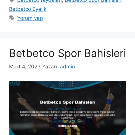
betbetco faydaları
,
Betbetco Spor Bahisleri
,
Betbetco üyelik
Yorum yap
Betbetco Spor Bahisleri
Mart 4, 2023
Yazarı:
admin