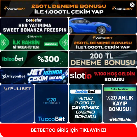
×
BETBETCO GİRİŞ İÇİN TIKLAYINIZ!