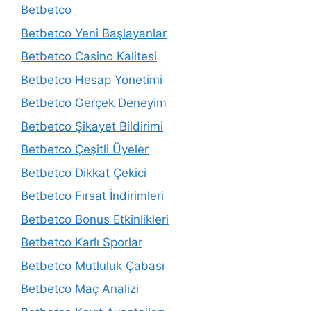
Betbetco
Betbetco Yeni Başlayanlar
Betbetco Casino Kalitesi
Betbetco Hesap Yönetimi
Betbetco Gerçek Deneyim
Betbetco Şikayet Bildirimi
Betbetco Çeşitli Üyeler
Betbetco Dikkat Çekici
Betbetco Fırsat İndirimleri
Betbetco Bonus Etkinlikleri
Betbetco Karlı Sporlar
Betbetco Mutluluk Çabası
Betbetco Maç Analizi