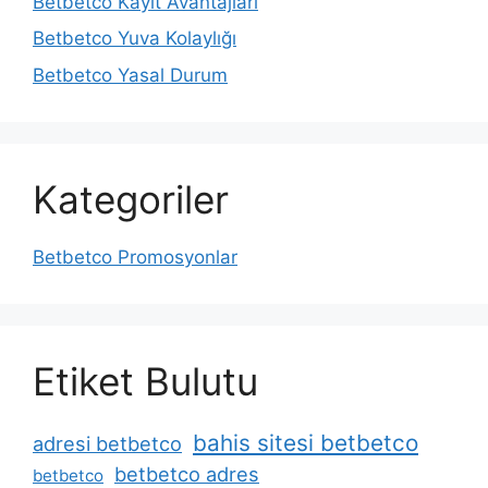
Betbetco Kayıt Avantajları
Betbetco Yuva Kolaylığı
Betbetco Yasal Durum
Kategoriler
Betbetco Promosyonlar
Etiket Bulutu
bahis sitesi betbetco
adresi betbetco
betbetco adres
betbetco