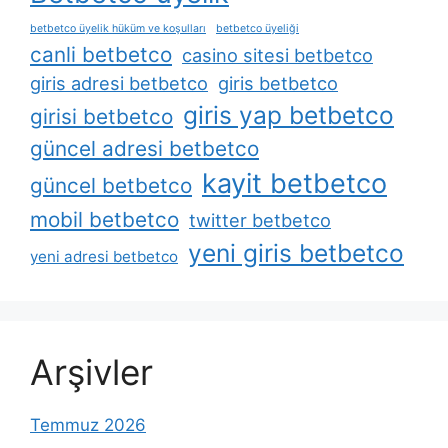
betbetco üyelik hüküm ve koşulları
betbetco üyeliği
canli betbetco
casino sitesi betbetco
giris adresi betbetco
giris betbetco
giris yap betbetco
girisi betbetco
güncel adresi betbetco
kayit betbetco
güncel betbetco
mobil betbetco
twitter betbetco
yeni giris betbetco
yeni adresi betbetco
Arşivler
Temmuz 2026