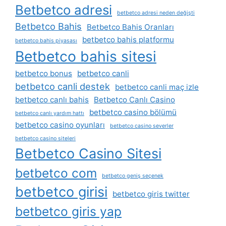
Betbetco adresi
betbetco adresi neden değişti
Betbetco Bahis
Betbetco Bahis Oranları
betbetco bahis platformu
betbetco bahis piyasası
Betbetco bahis sitesi
betbetco bonus
betbetco canli
betbetco canli destek
betbetco canli maç izle
betbetco canlı bahis
Betbetco Canlı Casino
betbetco casino bölümü
betbetco canlı yardım hattı
betbetco casino oyunları
betbetco casino severler
betbetco casino siteleri
Betbetco Casino Sitesi
betbetco com
betbetco geniş seçenek
betbetco girisi
betbetco giris twitter
betbetco giris yap