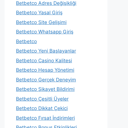
Betbetco Adres Değişikliği
Betbetco Yasal Giriş
Betbetco Site Gelişimi
Betbetco Whatsapp Giriş
Betbetco
Betbetco Yeni Başlayanlar
Betbetco Casino Kalitesi
Betbetco Hesap Yönetimi
Betbetco Gerçek Deneyim
Betbetco Şikayet Bildirimi
Betbetco Çeşitli Üyeler
Betbetco Dikkat Çekici
Betbetco Fırsat İndirimleri
Betbetco Bonus Etkinlikleri