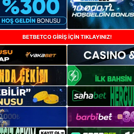
BETBETCO GİRİŞ İÇİN TIKLAYINIZ!