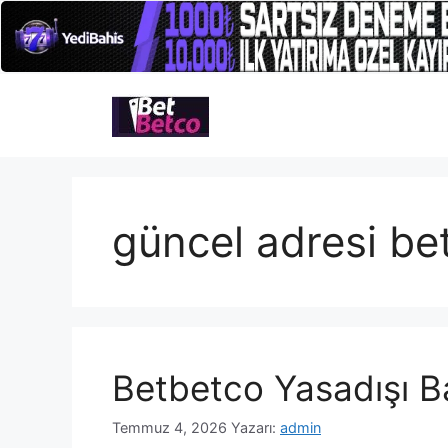
İçeriğe
atla
güncel adresi be
Betbetco Yasadışı B
Temmuz 4, 2026
Yazarı:
admin