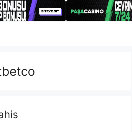
tbetco
ahis