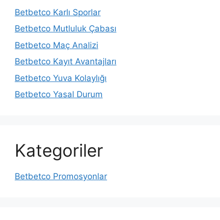
Betbetco Karlı Sporlar
Betbetco Mutluluk Çabası
Betbetco Maç Analizi
Betbetco Kayıt Avantajları
Betbetco Yuva Kolaylığı
Betbetco Yasal Durum
Kategoriler
Betbetco Promosyonlar