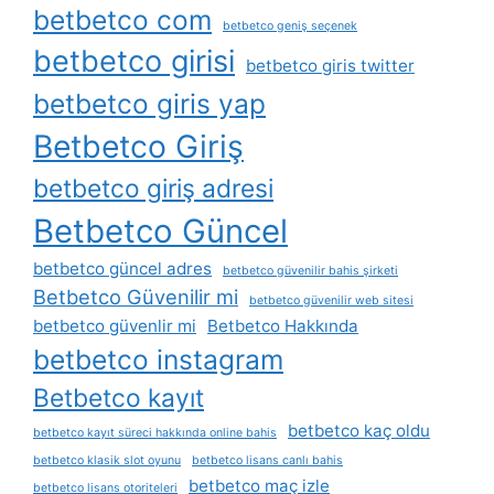
betbetco com
betbetco geniş seçenek
betbetco girisi
betbetco giris twitter
betbetco giris yap
Betbetco Giriş
betbetco giriş adresi
Betbetco Güncel
betbetco güncel adres
betbetco güvenilir bahis şirketi
Betbetco Güvenilir mi
betbetco güvenilir web sitesi
betbetco güvenlir mi
Betbetco Hakkında
betbetco instagram
Betbetco kayıt
betbetco kaç oldu
betbetco kayıt süreci hakkında online bahis
betbetco klasik slot oyunu
betbetco lisans canlı bahis
betbetco maç izle
betbetco lisans otoriteleri