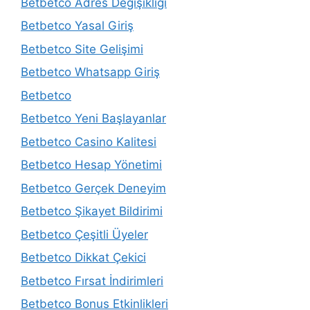
Betbetco Adres Değişikliği
Betbetco Yasal Giriş
Betbetco Site Gelişimi
Betbetco Whatsapp Giriş
Betbetco
Betbetco Yeni Başlayanlar
Betbetco Casino Kalitesi
Betbetco Hesap Yönetimi
Betbetco Gerçek Deneyim
Betbetco Şikayet Bildirimi
Betbetco Çeşitli Üyeler
Betbetco Dikkat Çekici
Betbetco Fırsat İndirimleri
Betbetco Bonus Etkinlikleri