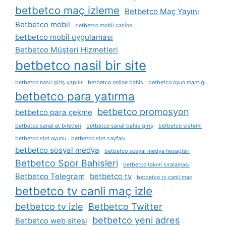
betbetco maç izleme
Betbetco Maç Yayını
Betbetco mobil
betbetco mobil casino
betbetco mobil uygulaması
Betbetco Müşteri Hizmetleri
betbetco nasil bir site
betbetco nasıl giriş yapılır
betbetco online bahis
betbetco oyun mantığı
betbetco para yatırma
betbetco promosyon
betbetco para çekme
betbetco sanal at biletleri
betbetco sanal bahis giriş
betbetco sistemi
betbetco slot oyunu
betbetco slot sayfası
betbetco sosyal medya
betbetco sosyal medya hesapları
Betbetco Spor Bahisleri
betbetco takım sıralaması
Betbetco Telegram
betbetco tv
betbetco tv canli maç
betbetco tv canli maç izle
betbetco tv izle
Betbetco Twitter
betbetco yeni adres
Betbetco web sitesi