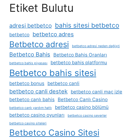
Etiket Bulutu
bahis sitesi betbetco
adresi betbetco
betbetco adres
betbetco
Betbetco adresi
betbetco adresi neden değişti
Betbetco Bahis
Betbetco Bahis Oranları
betbetco bahis platformu
betbetco bahis piyasası
Betbetco bahis sitesi
betbetco bonus
betbetco canli
betbetco canli destek
betbetco canli maç izle
betbetco canlı bahis
Betbetco Canlı Casino
betbetco casino bölümü
betbetco canlı yardım hattı
betbetco casino oyunları
betbetco casino severler
betbetco casino siteleri
Betbetco Casino Sitesi