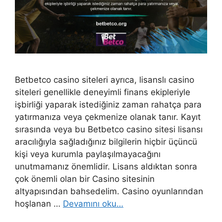
Betbetco casino siteleri ayrıca, lisanslı casino
siteleri genellikle deneyimli finans ekipleriyle
işbirliği yaparak istediğiniz zaman rahatça para
yatırmanıza veya çekmenize olanak tanır. Kayıt
sırasında veya bu Betbetco casino sitesi lisansı
aracılığıyla sağladığınız bilgilerin hiçbir üçüncü
kişi veya kurumla paylaşılmayacağını
unutmamanız önemlidir. Lisans aldıktan sonra
çok önemli olan bir Casino sitesinin
altyapısından bahsedelim. Casino oyunlarından
hoşlanan …
Devamını oku…