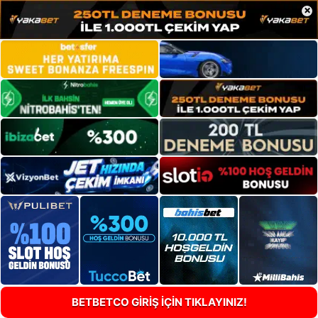
×
BETBETCO GİRİŞ İÇİN TIKLAYINIZ!