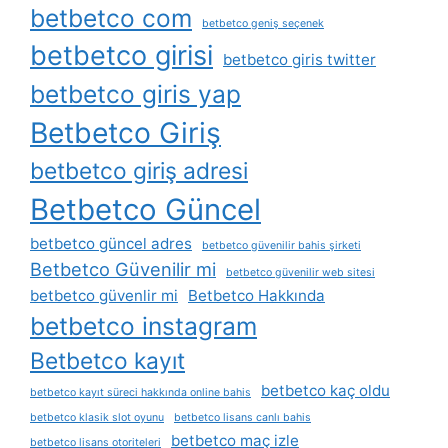
betbetco com
betbetco geniş seçenek
betbetco girisi
betbetco giris twitter
betbetco giris yap
Betbetco Giriş
betbetco giriş adresi
Betbetco Güncel
betbetco güncel adres
betbetco güvenilir bahis şirketi
Betbetco Güvenilir mi
betbetco güvenilir web sitesi
betbetco güvenlir mi
Betbetco Hakkında
betbetco instagram
Betbetco kayıt
betbetco kaç oldu
betbetco kayıt süreci hakkında online bahis
betbetco klasik slot oyunu
betbetco lisans canlı bahis
betbetco maç izle
betbetco lisans otoriteleri