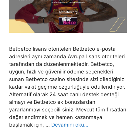
Betbetco lisans otoriteleri Betbetco e-posta
adresleri aynı zamanda Avrupa lisans otoriteleri
tarafından da düzenlenmektedir. Betbetco,
uygun, hızlı ve güvenilir ödeme seçenekleri
sunan Betbetco casino sitesinde sizi dilediğiniz
kadar vakit geçirme özgürlüğüyle ödüllendiriyor.
Alternatif olarak 24 saat canlı destek desteği
almayı ve Betbetco ek bonuslardan
yararlanmayı seçebilirsiniz. Mevcut tüm fırsatları
değerlendirmek ve hemen kazanmaya
başlamak için, …
Devamını oku…