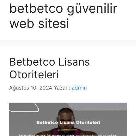
betbetco güvenilir
web sitesi
Betbetco Lisans
Otoriteleri
Ağustos 10, 2024
Yazarı:
admin