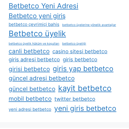
Betbetco Yeni Adresi
Betbetco yeni giriş
betbetco çevrimiçi bahis
betbetco üyelerine yönelik avantajlar
Betbetco üyelik
betbetco üyelik hüküm ve koşulları
betbetco üyeliği
canli betbetco
casino sitesi betbetco
giris adresi betbetco
giris betbetco
giris yap betbetco
girisi betbetco
güncel adresi betbetco
kayit betbetco
güncel betbetco
mobil betbetco
twitter betbetco
yeni giris betbetco
yeni adresi betbetco