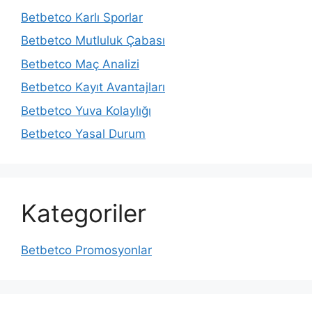
Betbetco Karlı Sporlar
Betbetco Mutluluk Çabası
Betbetco Maç Analizi
Betbetco Kayıt Avantajları
Betbetco Yuva Kolaylığı
Betbetco Yasal Durum
Kategoriler
Betbetco Promosyonlar