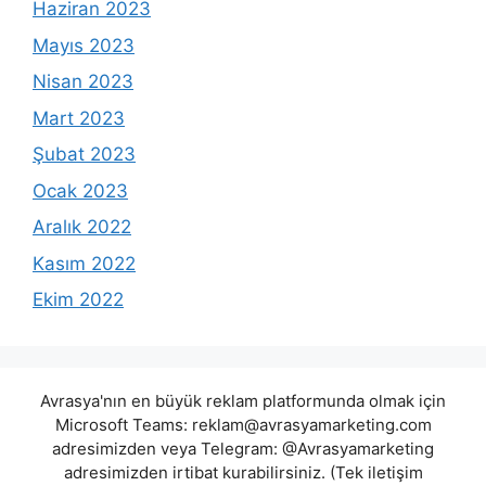
Haziran 2023
Mayıs 2023
Nisan 2023
Mart 2023
Şubat 2023
Ocak 2023
Aralık 2022
Kasım 2022
Ekim 2022
Avrasya'nın en büyük reklam platformunda olmak için
Microsoft Teams:
reklam@avrasyamarketing.com
adresimizden veya Telegram: @Avrasyamarketing
adresimizden irtibat kurabilirsiniz. (Tek iletişim