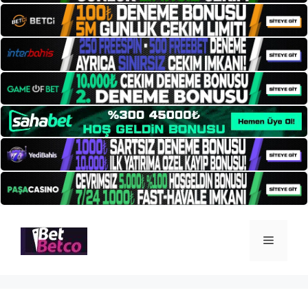
İçeriğe
atla
Menü