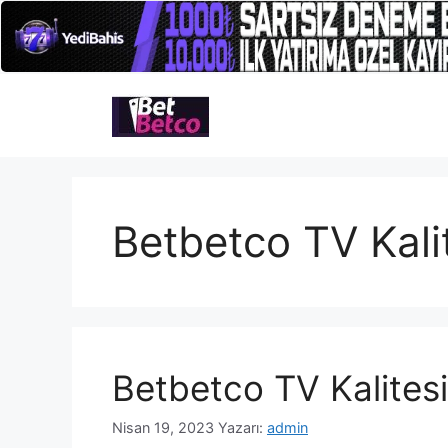
İçeriğe
atla
Betbetco TV Kali
Betbetco TV Kalitesi
Nisan 19, 2023
Yazarı:
admin