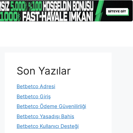
Son Yazılar
Betbetco Adresi
Betbetco Giriş
Betbetco Ödeme Güvenilirliği
Betbetco Yasadışı Bahis
Betbetco Kullanıcı Desteği