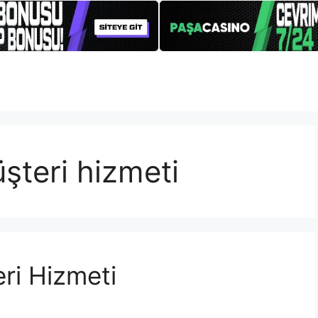
şteri hizmeti
ri Hizmeti