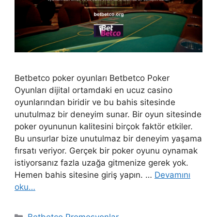
Betbetco poker oyunları Betbetco Poker
Oyunları dijital ortamdaki en ucuz casino
oyunlarından biridir ve bu bahis sitesinde
unutulmaz bir deneyim sunar. Bir oyun sitesinde
poker oyununun kalitesini birçok faktör etkiler.
Bu unsurlar bize unutulmaz bir deneyim yaşama
fırsatı veriyor. Gerçek bir poker oyunu oynamak
istiyorsanız fazla uzağa gitmenize gerek yok.
Hemen bahis sitesine giriş yapın. …
Devamını
oku…
Kategoriler