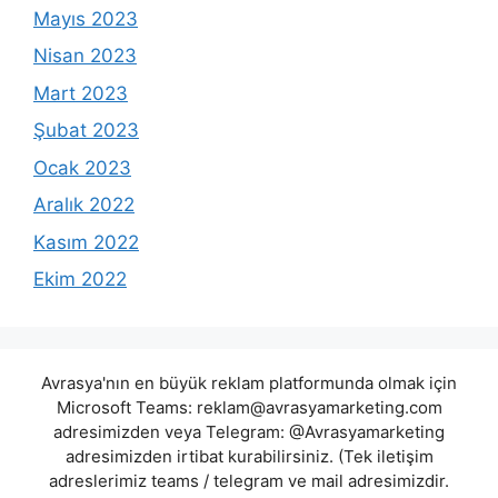
Mayıs 2023
Nisan 2023
Mart 2023
Şubat 2023
Ocak 2023
Aralık 2022
Kasım 2022
Ekim 2022
Avrasya'nın en büyük reklam platformunda olmak için
Microsoft Teams:
reklam@avrasyamarketing.com
adresimizden veya Telegram: @Avrasyamarketing
adresimizden irtibat kurabilirsiniz. (Tek iletişim
adreslerimiz teams / telegram ve mail adresimizdir.