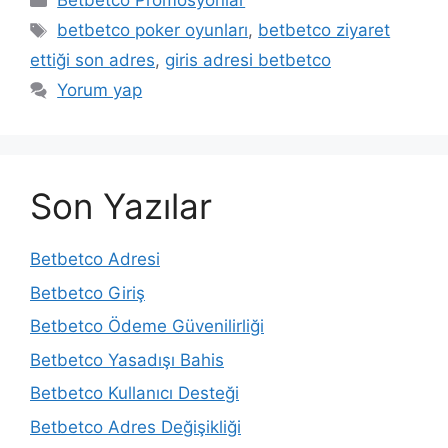
Betbetco Promosyonlar
Etiketler
betbetco poker oyunları
,
betbetco ziyaret
ettiği son adres
,
giris adresi betbetco
Yorum yap
Son Yazılar
Betbetco Adresi
Betbetco Giriş
Betbetco Ödeme Güvenilirliği
Betbetco Yasadışı Bahis
Betbetco Kullanıcı Desteği
Betbetco Adres Değişikliği