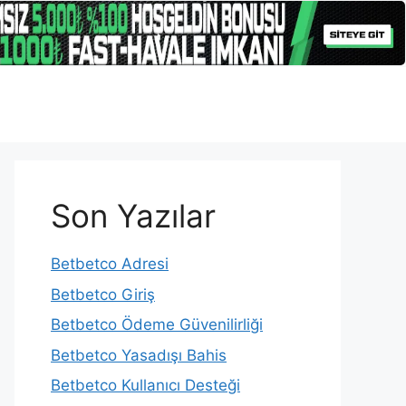
Son Yazılar
Betbetco Adresi
Betbetco Giriş
Betbetco Ödeme Güvenilirliği
Betbetco Yasadışı Bahis
Betbetco Kullanıcı Desteği