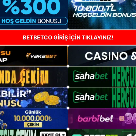
BETBETCO GİRİŞ İÇİN TIKLAYINIZ!