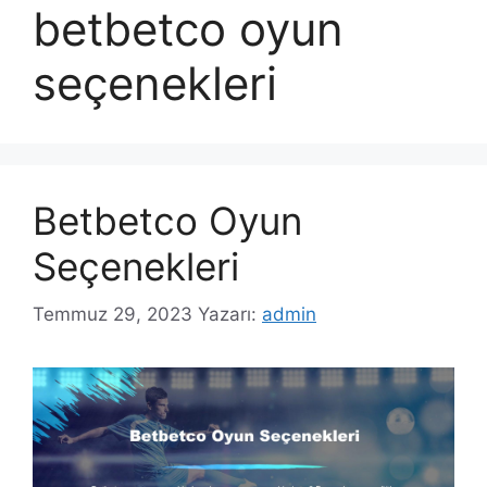
betbetco oyun
seçenekleri
Betbetco Oyun
Seçenekleri
Temmuz 29, 2023
Yazarı:
admin