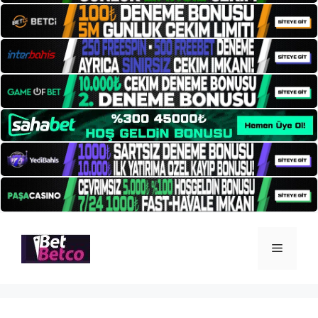
İçeriğe
atla
Menü