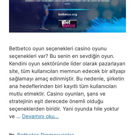
Betbetco oyun seçenekleri casino oyunu
seçenekleri var? Bu senin en sevdiğin oyun.
Kendini oyun sektöründe lider olarak pazarlayan
site, tüm kullanıcıları memnun edecek bir altyapı
sağlamayı amaç edinmiştir. Bu nedenle, şirketin
ana hedeflerinden biri kayıtlı tüm kullanıcıları
mutlu etmektir. Casino oyunları, şans ve
stratejinin eşit derecede önemli olduğu
seçeneklerden biridir. Yani oyunda hile yoktur
ve …
Devamını oku…
Kategoriler