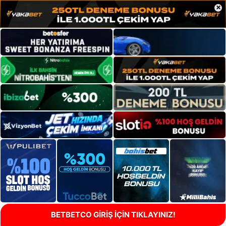
×
BETBETCO GİRİŞ İÇİN TIKLAYINIZ!