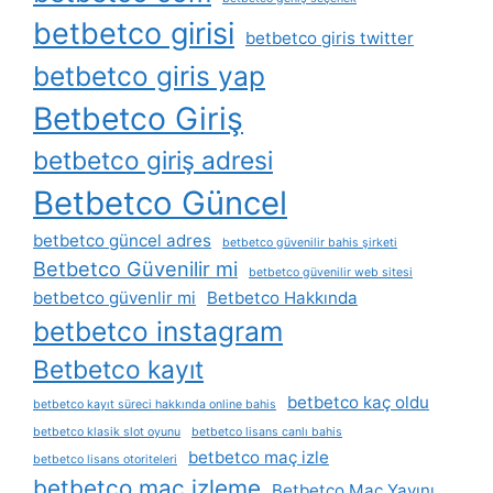
betbetco girisi
betbetco giris twitter
betbetco giris yap
Betbetco Giriş
betbetco giriş adresi
Betbetco Güncel
betbetco güncel adres
betbetco güvenilir bahis şirketi
Betbetco Güvenilir mi
betbetco güvenilir web sitesi
betbetco güvenlir mi
Betbetco Hakkında
betbetco instagram
Betbetco kayıt
betbetco kaç oldu
betbetco kayıt süreci hakkında online bahis
betbetco klasik slot oyunu
betbetco lisans canlı bahis
betbetco maç izle
betbetco lisans otoriteleri
betbetco maç izleme
Betbetco Maç Yayını