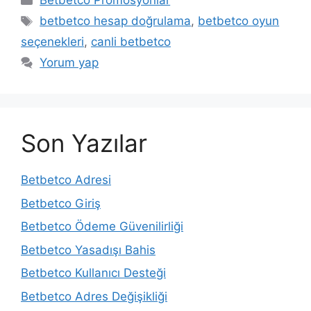
Betbetco Promosyonlar
Etiketler
betbetco hesap doğrulama
,
betbetco oyun
seçenekleri
,
canli betbetco
Yorum yap
Son Yazılar
Betbetco Adresi
Betbetco Giriş
Betbetco Ödeme Güvenilirliği
Betbetco Yasadışı Bahis
Betbetco Kullanıcı Desteği
Betbetco Adres Değişikliği