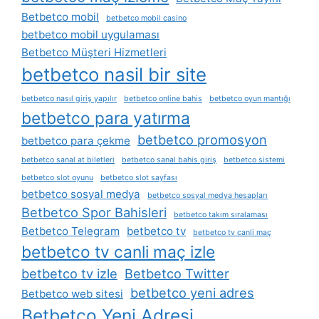
Betbetco mobil
betbetco mobil casino
betbetco mobil uygulaması
Betbetco Müşteri Hizmetleri
betbetco nasil bir site
betbetco nasıl giriş yapılır
betbetco online bahis
betbetco oyun mantığı
betbetco para yatırma
betbetco promosyon
betbetco para çekme
betbetco sanal at biletleri
betbetco sanal bahis giriş
betbetco sistemi
betbetco slot oyunu
betbetco slot sayfası
betbetco sosyal medya
betbetco sosyal medya hesapları
Betbetco Spor Bahisleri
betbetco takım sıralaması
Betbetco Telegram
betbetco tv
betbetco tv canli maç
betbetco tv canli maç izle
betbetco tv izle
Betbetco Twitter
betbetco yeni adres
Betbetco web sitesi
Betbetco Yeni Adresi