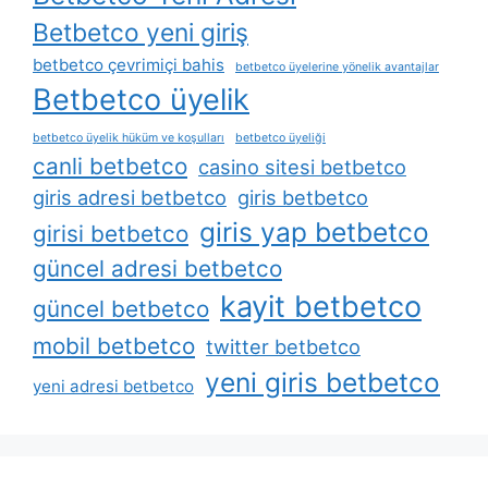
Betbetco yeni giriş
betbetco çevrimiçi bahis
betbetco üyelerine yönelik avantajlar
Betbetco üyelik
betbetco üyelik hüküm ve koşulları
betbetco üyeliği
canli betbetco
casino sitesi betbetco
giris adresi betbetco
giris betbetco
giris yap betbetco
girisi betbetco
güncel adresi betbetco
kayit betbetco
güncel betbetco
mobil betbetco
twitter betbetco
yeni giris betbetco
yeni adresi betbetco