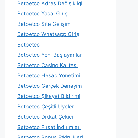
Betbetco Adres Değişikliği
Betbetco Yasal Giriş
Betbetco Site Gelişimi
Betbetco Whatsapp Giriş
Betbetco
Betbetco Yeni Başlayanlar
Betbetco Casino Kalitesi
Betbetco Hesap Yönetimi
Betbetco Gerçek Deneyim
Betbetco Şikayet Bildirimi
Betbetco Çeşitli Üyeler
Betbetco Dikkat Çekici
Betbetco Fırsat İndirimleri
Betbetco Bonus Etkinlikleri