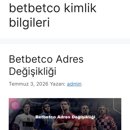
betbetco kimlik
bilgileri
Betbetco Adres
Değişikliği
Temmuz 3, 2026
Yazarı:
admin