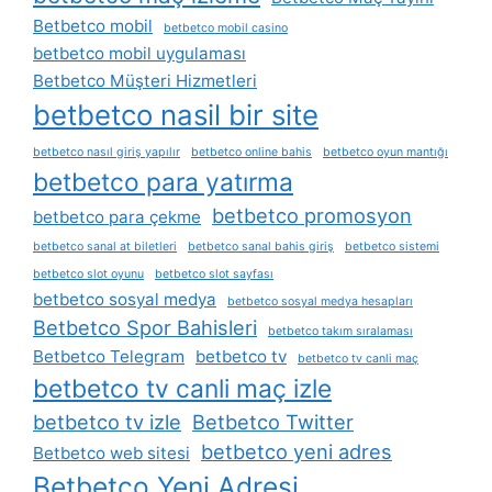
Betbetco mobil
betbetco mobil casino
betbetco mobil uygulaması
Betbetco Müşteri Hizmetleri
betbetco nasil bir site
betbetco nasıl giriş yapılır
betbetco online bahis
betbetco oyun mantığı
betbetco para yatırma
betbetco promosyon
betbetco para çekme
betbetco sanal at biletleri
betbetco sanal bahis giriş
betbetco sistemi
betbetco slot oyunu
betbetco slot sayfası
betbetco sosyal medya
betbetco sosyal medya hesapları
Betbetco Spor Bahisleri
betbetco takım sıralaması
Betbetco Telegram
betbetco tv
betbetco tv canli maç
betbetco tv canli maç izle
betbetco tv izle
Betbetco Twitter
betbetco yeni adres
Betbetco web sitesi
Betbetco Yeni Adresi