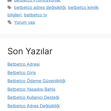
Betbetco Promosyonlar
Etiketler
betbetco adres değişikliği
,
betbetco kimlik
bilgileri
,
betbetco tv
Yorum yap
Son Yazılar
Betbetco Adresi
Betbetco Giriş
Betbetco Ödeme Güvenilirliği
Betbetco Yasadışı Bahis
Betbetco Kullanıcı Desteği
Betbetco Adres Değişikliği