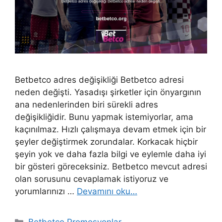
Betbetco adres değişikliği Betbetco adresi
neden değişti. Yasadışı şirketler için önyargının
ana nedenlerinden biri sürekli adres
değişikliğidir. Bunu yapmak istemiyorlar, ama
kaçınılmaz. Hızlı çalışmaya devam etmek için bir
şeyler değiştirmek zorundalar. Korkacak hiçbir
şeyin yok ve daha fazla bilgi ve eylemle daha iyi
bir gösteri göreceksiniz. Betbetco mevcut adresi
olan sorusunu cevaplamak istiyoruz ve
yorumlarınızı …
Devamını oku…
Kategoriler