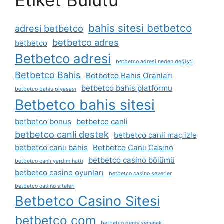
Etiket Bulutu
bahis sitesi betbetco
adresi betbetco
betbetco adres
betbetco
Betbetco adresi
betbetco adresi neden değişti
Betbetco Bahis
Betbetco Bahis Oranları
betbetco bahis platformu
betbetco bahis piyasası
Betbetco bahis sitesi
betbetco bonus
betbetco canli
betbetco canli destek
betbetco canli maç izle
betbetco canlı bahis
Betbetco Canlı Casino
betbetco casino bölümü
betbetco canlı yardım hattı
betbetco casino oyunları
betbetco casino severler
betbetco casino siteleri
Betbetco Casino Sitesi
betbetco com
betbetco geniş seçenek