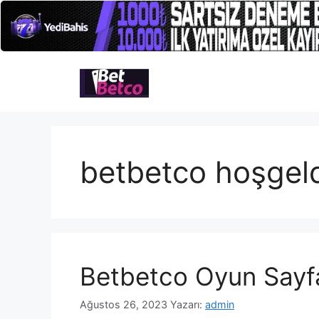
İçeriğe
atla
betbetco hoşgel
Betbetco Oyun Sayf
Ağustos 26, 2023
Yazarı:
admin