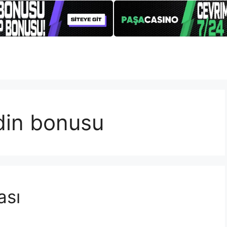
din bonusu
ası