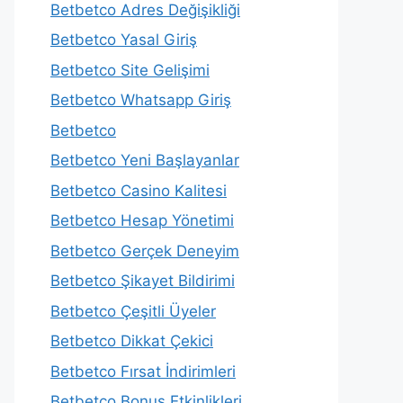
Betbetco Adres Değişikliği
Betbetco Yasal Giriş
Betbetco Site Gelişimi
Betbetco Whatsapp Giriş
Betbetco
Betbetco Yeni Başlayanlar
Betbetco Casino Kalitesi
Betbetco Hesap Yönetimi
Betbetco Gerçek Deneyim
Betbetco Şikayet Bildirimi
Betbetco Çeşitli Üyeler
Betbetco Dikkat Çekici
Betbetco Fırsat İndirimleri
Betbetco Bonus Etkinlikleri