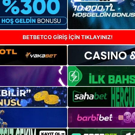
BETBETCO GİRİŞ İÇİN TIKLAYINIZ!