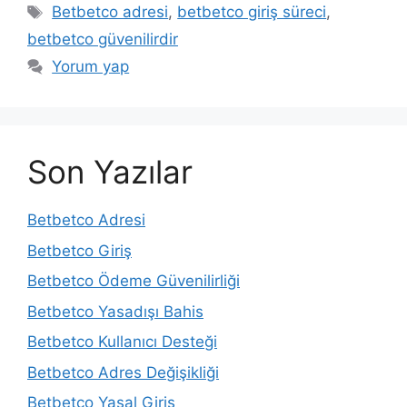
Etiketler
Betbetco adresi
,
betbetco giriş süreci
,
betbetco güvenilirdir
Yorum yap
Son Yazılar
Betbetco Adresi
Betbetco Giriş
Betbetco Ödeme Güvenilirliği
Betbetco Yasadışı Bahis
Betbetco Kullanıcı Desteği
Betbetco Adres Değişikliği
Betbetco Yasal Giriş