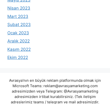
Nisan 2023
Mart 2023
Şubat 2023
Ocak 2023
Aralık 2022
Kasım 2022
Ekim 2022
Avrasya'nın en büyük reklam platformunda olmak için
Microsoft Teams:
reklam@avrasyamarketing.com
adresimizden veya Telegram: @Avrasyamarketing
adresimizden irtibat kurabilirsiniz. (Tek iletişim
adreslerimiz teams / telegram ve mail adresimizdir.
Harici hiçbir iletişim adresimiz bulunmamaktadır.