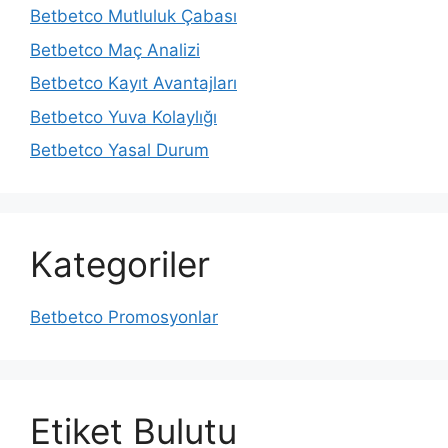
Betbetco Mutluluk Çabası
Betbetco Maç Analizi
Betbetco Kayıt Avantajları
Betbetco Yuva Kolaylığı
Betbetco Yasal Durum
Kategoriler
Betbetco Promosyonlar
Etiket Bulutu