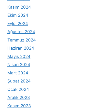
Kasım 2024
Ekim 2024
Eylül 2024
Ağustos 2024
Temmuz 2024
Haziran 2024
Mayıs 2024
Nisan 2024
Mart 2024
Şubat 2024
Ocak 2024
Aralık 2023
Kasım 2023