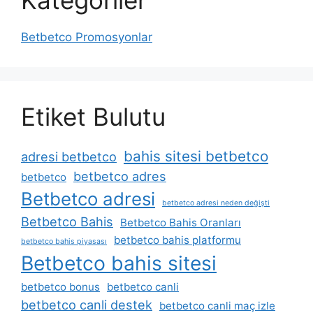
Kategoriler
Betbetco Promosyonlar
Etiket Bulutu
bahis sitesi betbetco
adresi betbetco
betbetco adres
betbetco
Betbetco adresi
betbetco adresi neden değişti
Betbetco Bahis
Betbetco Bahis Oranları
betbetco bahis platformu
betbetco bahis piyasası
Betbetco bahis sitesi
betbetco bonus
betbetco canli
betbetco canli destek
betbetco canli maç izle