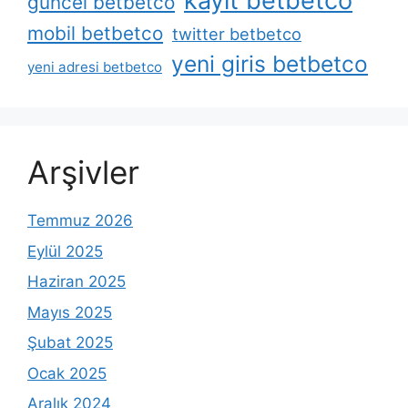
kayit betbetco
güncel betbetco
mobil betbetco
twitter betbetco
yeni giris betbetco
yeni adresi betbetco
Arşivler
Temmuz 2026
Eylül 2025
Haziran 2025
Mayıs 2025
Şubat 2025
Ocak 2025
Aralık 2024