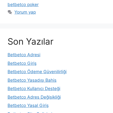
betbetco poker
Yorum yap
Son Yazılar
Betbetco Adresi
Betbetco Giriş
Betbetco Ödeme Güvenilirliği
Betbetco Yasadışı Bahis
Betbetco Kullanıcı Desteği
Betbetco Adres Değişikliği
Betbetco Yasal Giriş