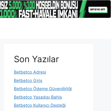
Son Yazılar
Betbetco Adresi
Betbetco Giriş
Betbetco Ödeme Güvenilirliği
Betbetco Yasadışı Bahis
Betbetco Kullanıcı Desteği