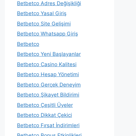
Betbetco Adres Değişikliği
Betbetco Yasal Giriş
Betbetco Site Gelişimi
Betbetco Whatsapp Giriş
Betbetco
Betbetco Yeni Başlayanlar
Betbetco Casino Kalitesi
Betbetco Hesap Yönetimi
Betbetco Gerçek Deneyim
Betbetco Şikayet Bildirimi
Betbetco Çeşitli Üyeler
Betbetco Dikkat Çekici
Betbetco Fırsat İndirimleri
Betbetco Bonus Etkinlikleri