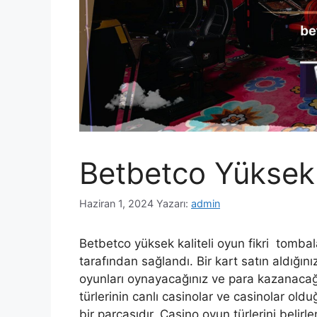
Betbetco Yüksek K
Haziran 1, 2024
Yazarı:
admin
Betbetco yüksek kaliteli oyun fikri tomba
tarafından sağlandı. Bir kart satın aldığını
oyunları oynayacağınız ve para kazanacağın
türlerinin canlı casinolar ve casinolar old
bir parçasıdır. Casino oyun türlerini belirle