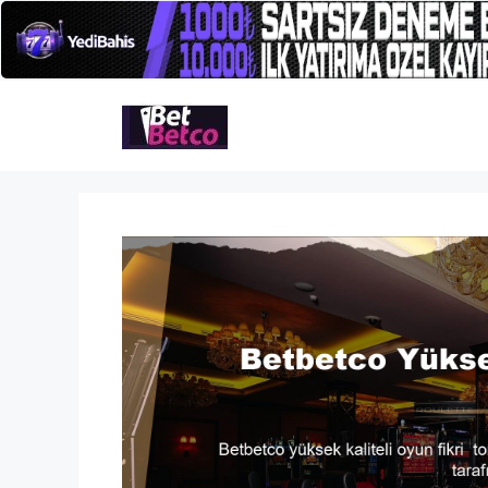
İçeriğe
atla