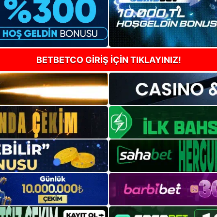
BETBETCO GİRİŞ İÇİN TIKLAYINIZ!