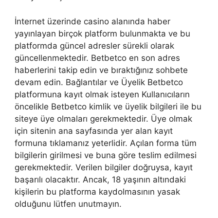
İnternet üzerinde casino alanında haber
yayınlayan birçok platform bulunmakta ve bu
platformda güncel adresler sürekli olarak
güncellenmektedir. Betbetco en son adres
haberlerini takip edin ve bıraktığınız sohbete
devam edin. Bağlantılar ve Üyelik Betbetco
platformuna kayıt olmak isteyen Kullanıcıların
öncelikle Betbetco kimlik ve üyelik bilgileri ile bu
siteye üye olmaları gerekmektedir. Üye olmak
için sitenin ana sayfasında yer alan kayıt
formuna tıklamanız yeterlidir. Açılan forma tüm
bilgilerin girilmesi ve buna göre teslim edilmesi
gerekmektedir. Verilen bilgiler doğruysa, kayıt
başarılı olacaktır. Ancak, 18 yaşının altındaki
kişilerin bu platforma kaydolmasının yasak
olduğunu lütfen unutmayın.