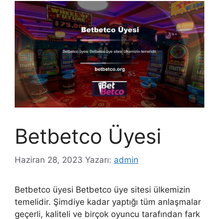
Betbetco Üyesi
Haziran 28, 2023
Yazarı:
admin
Betbetco üyesi Betbetco üye sitesi ülkemizin
temelidir. Şimdiye kadar yaptığı tüm anlaşmalar
geçerli, kaliteli ve birçok oyuncu tarafından fark