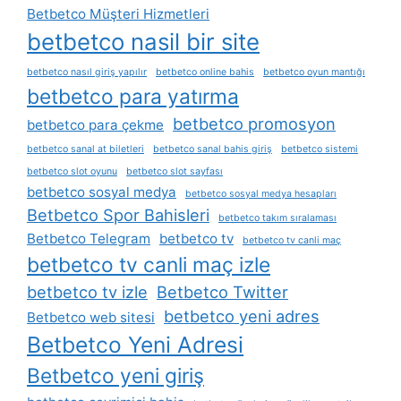
Betbetco Müşteri Hizmetleri
betbetco nasil bir site
betbetco nasıl giriş yapılır
betbetco online bahis
betbetco oyun mantığı
betbetco para yatırma
betbetco promosyon
betbetco para çekme
betbetco sanal at biletleri
betbetco sanal bahis giriş
betbetco sistemi
betbetco slot oyunu
betbetco slot sayfası
betbetco sosyal medya
betbetco sosyal medya hesapları
Betbetco Spor Bahisleri
betbetco takım sıralaması
Betbetco Telegram
betbetco tv
betbetco tv canli maç
betbetco tv canli maç izle
betbetco tv izle
Betbetco Twitter
betbetco yeni adres
Betbetco web sitesi
Betbetco Yeni Adresi
Betbetco yeni giriş