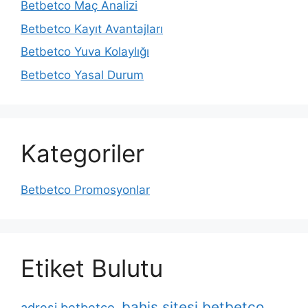
Betbetco Maç Analizi
Betbetco Kayıt Avantajları
Betbetco Yuva Kolaylığı
Betbetco Yasal Durum
Kategoriler
Betbetco Promosyonlar
Etiket Bulutu
bahis sitesi betbetco
adresi betbetco