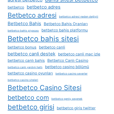
betbetco adres
betbetco
Betbetco adresi
betbetco adresi neden değişti
Betbetco Bahis
Betbetco Bahis Oranları
betbetco bahis platformu
betbetco bahis piyasası
Betbetco bahis sitesi
betbetco bonus
betbetco canli
betbetco canli destek
betbetco canli maç izle
betbetco canlı bahis
Betbetco Canlı Casino
betbetco casino bölümü
betbetco canlı yardım hattı
betbetco casino oyunları
betbetco casino severler
betbetco casino siteleri
Betbetco Casino Sitesi
betbetco com
betbetco geniş seçenek
betbetco girisi
betbetco giris twitter