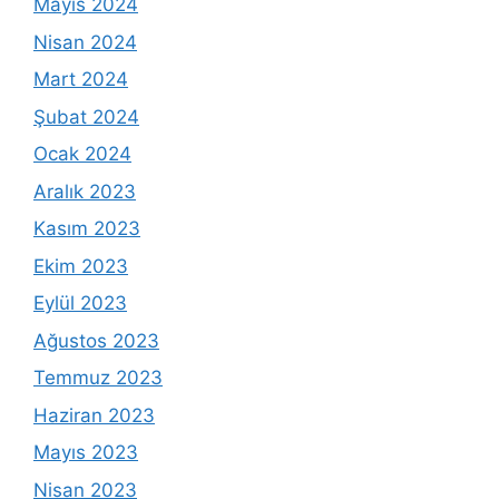
Mayıs 2024
Nisan 2024
Mart 2024
Şubat 2024
Ocak 2024
Aralık 2023
Kasım 2023
Ekim 2023
Eylül 2023
Ağustos 2023
Temmuz 2023
Haziran 2023
Mayıs 2023
Nisan 2023