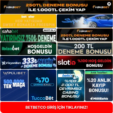
×
BETBETCO GİRİŞ İÇİN TIKLAYINIZ!