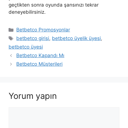
geçtikten sonra oyunda şansınızı tekrar
deneyebilirsiniz.
Kategoriler
Betbetco Promosyonlar
Etiketler
betbetco girisi
,
betbetco üyelik üyesi
,
betbetco üyesi
Betbetco Kapandı Mı
Betbetco Müşterileri
Yorum yapın
Yorum