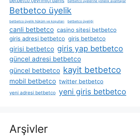
betbetco çevrimiçi bahis
betbetco üyelerine yönelik avantajlar
Betbetco üyelik
betbetco üyelik hüküm ve koşulları
betbetco üyeliği
canli betbetco
casino sitesi betbetco
giris adresi betbetco
giris betbetco
giris yap betbetco
girisi betbetco
güncel adresi betbetco
kayit betbetco
güncel betbetco
mobil betbetco
twitter betbetco
yeni giris betbetco
yeni adresi betbetco
Arşivler