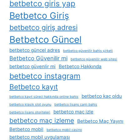
betbetco giris yap
Betbetco Giriş
betbetco giriş adresi
Betbetco Güncel
betbetco güncel adres
betbetco güvenilir bahis şirketi
Betbetco Güvenilir mi
betbetco güvenilir web sitesi
betbetco güvenlir mi
Betbetco Hakkında
betbetco instagram
Betbetco kayıt
betbetco kaç oldu
betbetco kayıt süreci hakkında online bahis
betbetco klasik slot oyunu
betbetco lisans canlı bahis
betbetco maç izle
betbetco lisans otoriteleri
betbetco maç izleme
Betbetco Maç Yayını
Betbetco mobil
betbetco mobil casino
betbetco mobil uygulaması