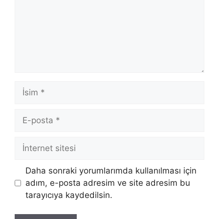
İsim
E-
posta
İnternet
sitesi
Daha sonraki yorumlarımda kullanılması için
adım, e-posta adresim ve site adresim bu
tarayıcıya kaydedilsin.