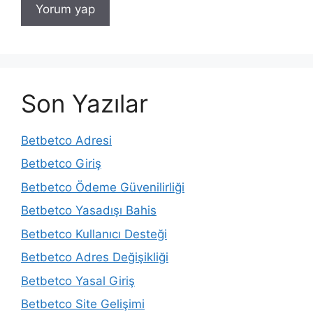
Son Yazılar
Betbetco Adresi
Betbetco Giriş
Betbetco Ödeme Güvenilirliği
Betbetco Yasadışı Bahis
Betbetco Kullanıcı Desteği
Betbetco Adres Değişikliği
Betbetco Yasal Giriş
Betbetco Site Gelişimi