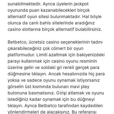
sunabilmektedir. Ayrıca üyelerin jackpot
oyununda puan kazanabilecekleri birçok
alternatif oyun sitesi bulunmaktadır. Hal böyle
olunca da canlı bahis sitelerinde aradığınız
casino slotlarına birçok alternatif bulabilirsiniz.
Betbetco, ücretsiz casino seçeneklerinin tadını
çıkarabileceğiniz çok cömert bir oyun
platformudur. Limiti azaltmak için bakiyenizdeki
parayı kullanmak için casino oyunu resminin
üzerine gelin ve soldaki gri renkli gerçek para
düğmesine tıklayın. Ancak hesabınızda hiç para
yoksa ve sadece oyunu oynamak istiyorsanız
görselin üst kısmında bulunan mavi play
butonuna basmalısınız. Girişi atlamak ve oyunu
istediğiniz kadar oynamak için bu düğmeyi
tıklayın. Ayrıca Betbetco tarafından kaydedilen
yönlendirmeleri de alacaksınız. Bu referansı