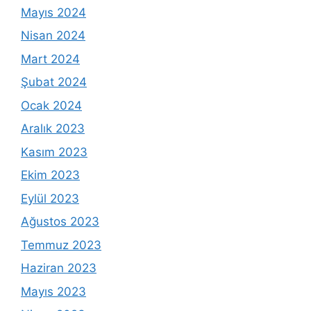
Mayıs 2024
Nisan 2024
Mart 2024
Şubat 2024
Ocak 2024
Aralık 2023
Kasım 2023
Ekim 2023
Eylül 2023
Ağustos 2023
Temmuz 2023
Haziran 2023
Mayıs 2023