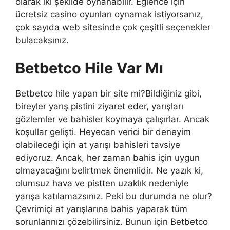
olarak iki şekilde oynanabilir. Eğlence için
ücretsiz casino oyunları oynamak istiyorsanız,
çok sayıda web sitesinde çok çeşitli seçenekler
bulacaksınız.
Betbetco Hile Var Mı
Betbetco hile yapan bir site mi?Bildiğiniz gibi,
bireyler yarış pistini ziyaret eder, yarışları
gözlemler ve bahisler koymaya çalışırlar. Ancak
koşullar gelişti. Heyecan verici bir deneyim
olabileceği için at yarışı bahisleri tavsiye
ediyoruz. Ancak, her zaman bahis için uygun
olmayacağını belirtmek önemlidir. Ne yazık ki,
olumsuz hava ve pistten uzaklık nedeniyle
yarışa katılamazsınız. Peki bu durumda ne olur?
Çevrimiçi at yarışlarına bahis yaparak tüm
sorunlarınızı çözebilirsiniz. Bunun için Betbetco