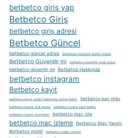
betbetco giris yap
Betbetco Giriş
betbetco giriş adresi
Betbetco Güncel
betbetco güncel adres
betbetco güvenilir bahis şirketi
Betbetco Güvenilir mi
betbetco güvenilir web sitesi
betbetco güvenlir mi
Betbetco Hakkında
betbetco instagram
Betbetco kayıt
betbetco kaç oldu
betbetco kayıt süreci hakkında online bahis
betbetco klasik slot oyunu
betbetco lisans canlı bahis
betbetco maç izle
betbetco lisans otoriteleri
betbetco maç izleme
Betbetco Maç Yayını
Betbetco mobil
betbetco mobil casino