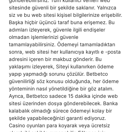
gönderebilirsiniz. Tüm kullanıcı verileri web
sitesinde güvenli bir şekilde saklanır. Yalnızca
siz ve bu web sitesi kişisel bilgilerinize erişebilir.
Başka hiçbir üçüncü taraf buna erişemez. Bu
adımları izleyerek, güvenle ilgili endişeler
olmadan işlemlerinizi güvenle
tamamlayabilirsiniz. Ödemeyi tamamladıktan
sonra, web sitesi her kullanıcıya kayıtlı e -posta
adresini içeren bir makbuz gönderir. Bu
yaklaşımı izleyerek, Siteyi kullanırken ödeme
yapıp yapmadığı sorunu çözülür. Betbetco
güvenilirliği söz konusu olduğunda, her ödeme
yönteminin nasıl yönetildiğine bir göz atalım.
Ayrıca, Betbetco sadece 15 dakika içinde web
sitesi üzerinden dosya gönderebilecek. Banka
kalabalık olmadığı sürece ödemeyi kolay bir
şekilde yapabileceğinizi garanti ediyoruz.
Casino oyunları para koyarak veya ücretsiz