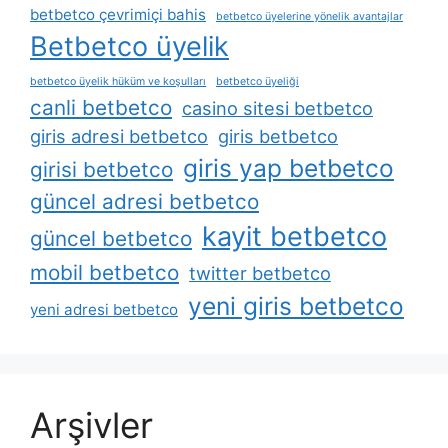
betbetco çevrimiçi bahis
betbetco üyelerine yönelik avantajlar
Betbetco üyelik
betbetco üyelik hüküm ve koşulları
betbetco üyeliği
canli betbetco
casino sitesi betbetco
giris adresi betbetco
giris betbetco
giris yap betbetco
girisi betbetco
güncel adresi betbetco
kayit betbetco
güncel betbetco
mobil betbetco
twitter betbetco
yeni giris betbetco
yeni adresi betbetco
Arşivler