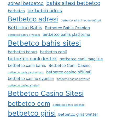
bahis sitesi betbetco
adresi betbetco
betbetco adres
betbetco
Betbetco adresi
betbetco adresi neden değişti
Betbetco Bahis
Betbetco Bahis Oranları
betbetco bahis platformu
betbetco bahis piyasası
Betbetco bahis sitesi
betbetco bonus
betbetco canli
betbetco canli destek
betbetco canli maç izle
betbetco canlı bahis
Betbetco Canlı Casino
betbetco casino bölümü
betbetco canlı yardım hattı
betbetco casino oyunları
betbetco casino severler
betbetco casino siteleri
Betbetco Casino Sitesi
betbetco com
betbetco geniş seçenek
betbetco girisi
betbetco giris twitter