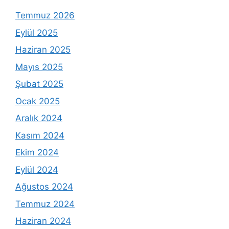
Temmuz 2026
Eylül 2025
Haziran 2025
Mayıs 2025
Şubat 2025
Ocak 2025
Aralık 2024
Kasım 2024
Ekim 2024
Eylül 2024
Ağustos 2024
Temmuz 2024
Haziran 2024