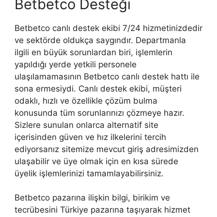
Betbetco Desteği
Betbetco canlı destek ekibi 7/24 hizmetinizdedir
ve sektörde oldukça saygındır. Departmanla
ilgili en büyük sorunlardan biri, işlemlerin
yapıldığı yerde yetkili personele
ulaşılamamasının Betbetco canlı destek hattı ile
sona ermesiydi. Canlı destek ekibi, müşteri
odaklı, hızlı ve özellikle çözüm bulma
konusunda tüm sorunlarınızı çözmeye hazır.
Sizlere sunulan onlarca alternatif site
içerisinden güven ve hız ilkelerini tercih
ediyorsanız sitemize mevcut giriş adresimizden
ulaşabilir ve üye olmak için en kısa sürede
üyelik işlemlerinizi tamamlayabilirsiniz.
Betbetco pazarına ilişkin bilgi, birikim ve
tecrübesini Türkiye pazarına taşıyarak hizmet