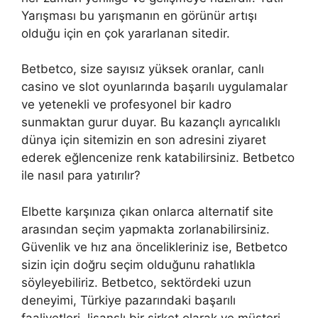
Yarışması bu yarışmanın en görünür artışı
olduğu için en çok yararlanan sitedir.
Betbetco, size sayısız yüksek oranlar, canlı
casino ve slot oyunlarında başarılı uygulamalar
ve yetenekli ve profesyonel bir kadro
sunmaktan gurur duyar. Bu kazançlı ayrıcalıklı
dünya için sitemizin en son adresini ziyaret
ederek eğlencenize renk katabilirsiniz. Betbetco
ile nasıl para yatırılır?
Elbette karşınıza çıkan onlarca alternatif site
arasından seçim yapmakta zorlanabilirsiniz.
Güvenlik ve hız ana öncelikleriniz ise, Betbetco
sizin için doğru seçim olduğunu rahatlıkla
söyleyebiliriz. Betbetco, sektördeki uzun
deneyimi, Türkiye pazarındaki başarılı
faaliyetleri, lisanslı bir şirket olarak ve müşteri