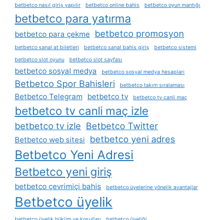
betbetco nasıl giriş yapılır
betbetco online bahis
betbetco oyun mantığı
betbetco para yatırma
betbetco promosyon
betbetco para çekme
betbetco sanal at biletleri
betbetco sanal bahis giriş
betbetco sistemi
betbetco slot oyunu
betbetco slot sayfası
betbetco sosyal medya
betbetco sosyal medya hesapları
Betbetco Spor Bahisleri
betbetco takım sıralaması
Betbetco Telegram
betbetco tv
betbetco tv canli maç
betbetco tv canli maç izle
betbetco tv izle
Betbetco Twitter
betbetco yeni adres
Betbetco web sitesi
Betbetco Yeni Adresi
Betbetco yeni giriş
betbetco çevrimiçi bahis
betbetco üyelerine yönelik avantajlar
Betbetco üyelik
betbetco üyelik hüküm ve koşulları
betbetco üyeliği