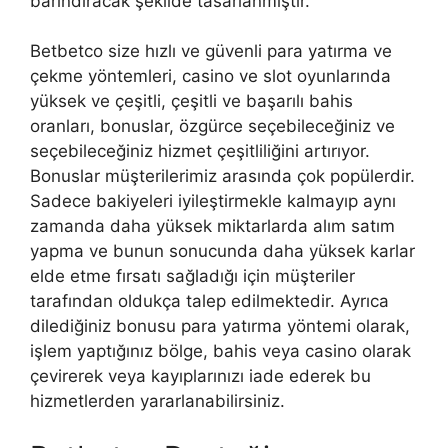
barındıracak şekilde tasarlanmıştır.
Betbetco size hızlı ve güvenli para yatırma ve
çekme yöntemleri, casino ve slot oyunlarında
yüksek ve çeşitli, çeşitli ve başarılı bahis
oranları, bonuslar, özgürce seçebileceğiniz ve
seçebileceğiniz hizmet çeşitliliğini artırıyor.
Bonuslar müşterilerimiz arasında çok popülerdir.
Sadece bakiyeleri iyileştirmekle kalmayıp aynı
zamanda daha yüksek miktarlarda alım satım
yapma ve bunun sonucunda daha yüksek karlar
elde etme fırsatı sağladığı için müşteriler
tarafından oldukça talep edilmektedir. Ayrıca
dilediğiniz bonusu para yatırma yöntemi olarak,
işlem yaptığınız bölge, bahis veya casino olarak
çevirerek veya kayıplarınızı iade ederek bu
hizmetlerden yararlanabilirsiniz.