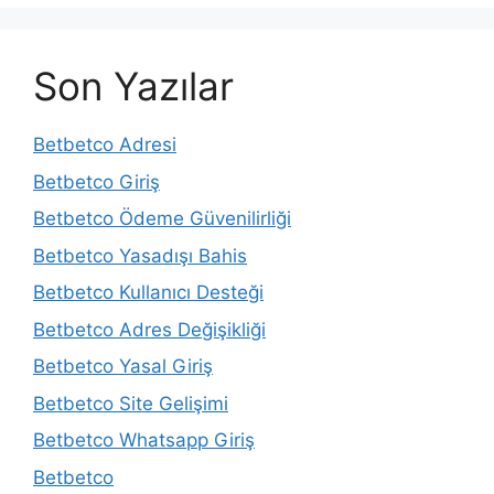
Son Yazılar
Betbetco Adresi
Betbetco Giriş
Betbetco Ödeme Güvenilirliği
Betbetco Yasadışı Bahis
Betbetco Kullanıcı Desteği
Betbetco Adres Değişikliği
Betbetco Yasal Giriş
Betbetco Site Gelişimi
Betbetco Whatsapp Giriş
Betbetco