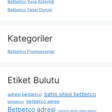
Betbetco Yuva Kolaylığı
Betbetco Yasal Durum
Kategoriler
Betbetco Promosyonlar
Etiket Bulutu
bahis sitesi betbetco
adresi betbetco
betbetco adres
betbetco
Betbetco adresi
betbetco adresi neden değişti