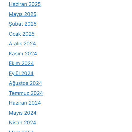
Haziran 2025
Mayıs 2025
Şubat 2025
Ocak 2025
Aralık 2024
Kasım 2024
Ekim 2024
Eylül 2024
Ağustos 2024
Temmuz 2024
Haziran 2024
Mayıs 2024
Nisan 2024