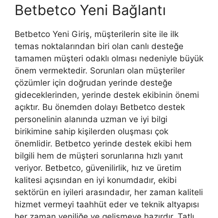
Betbetco Yeni Bağlantı
Betbetco Yeni Giriş, müşterilerin site ile ilk
temas noktalarından biri olan canlı desteğe
tamamen müşteri odaklı olması nedeniyle büyük
önem vermektedir. Sorunları olan müşteriler
çözümler için doğrudan yerinde desteğe
gideceklerinden, yerinde destek ekibinin önemi
açıktır. Bu önemden dolayı Betbetco destek
personelinin alanında uzman ve iyi bilgi
birikimine sahip kişilerden oluşması çok
önemlidir. Betbetco yerinde destek ekibi hem
bilgili hem de müşteri sorunlarına hızlı yanıt
veriyor. Betbetco, güvenilirlik, hız ve üretim
kalitesi açısından en iyi konumdadır, ekibi
sektörün en iyileri arasındadır, her zaman kaliteli
hizmet vermeyi taahhüt eder ve teknik altyapısı
her zaman yeniliğe ve gelişmeye hazırdır. Tatlı