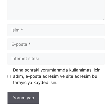
İsim
E-
posta
İnternet
sitesi
Daha sonraki yorumlarımda kullanılması için
adım, e-posta adresim ve site adresim bu
tarayıcıya kaydedilsin.