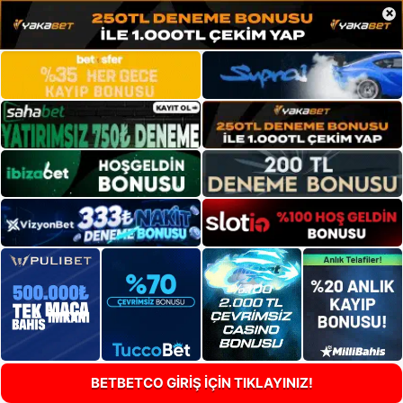
×
BETBETCO GİRİŞ İÇİN TIKLAYINIZ!