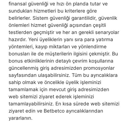
finansal güvenliği ve hızı ön planda tutar ve
sundukları hizmetleri bu kriterlere göre
belirlerler. Sistem güvenliği garantilidir, güvenlik
önlemleri hizmet güvenliği açısından çeşitli
testlerden geçmiştir ve her an gerekli senaryolar
hazırdır. Yeni üyeliklerin yanı sıra para yatırma
yöntemleri, kayıp miktarları ve yönlendirme
bonusları ile de müşterilerin ilgisini çekmiştir. Bu
bonus etkinliklerinin detaylı çevrim koşullarına
güncellenmiş giriş adresimizden promosyonlar
sayfasından ulaşabilirsiniz. Tüm bu ayrıcalıklara
sahip olmak ve öncelikle üyelik işleminizi
tamamlamak için mevcut giriş adresimizden
web sitemizi ziyaret ederek işleminizi
tamamlayabilirsiniz. En kısa sürede web sitemizi
ziyaret edin ve Betbetco ayrıcalıklarından
yararlanın.