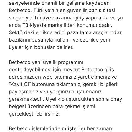
seviyelerinde önemli bir gelişme kaydeden
Betbetco, Türkiye’nin en güvenilir bahis sitesi
sloganıyla Türkiye pazarına giriş yapmakta ve şu
anda Türkiye’de marka lideri konumundadır.
Sektördeki en ikna edici pazarlama araçlarından
bazılarını başarıyla kullanır ve özellikle yeni
üyeler için bonuslar belirler.
Betbetco yeni üyelik programını
destekleyebilmesi için mevcut Betbetco giriş
adresimizden web sitemizi ziyaret etmeniz ve
“Kayıt Ol” butonuna tıklamanız, gerekli bilgileri
paylaşmanız ve üyeliğinizi oluşturmanız
gerekmektedir. Üyelik oluşturduktan sonra onay
belgesi üzerinden para çekme işlemi
gerçekleştirebilirsiniz.
Betbetco işlemlerinde müşteriler her zaman