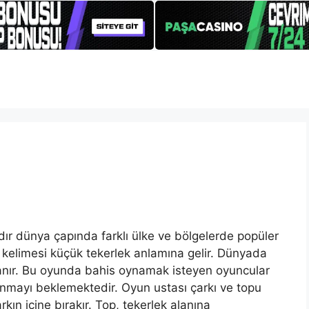
rdır dünya çapında farklı ülke ve bölgelerde popüler
t kelimesi küçük tekerlek anlamına gelir. Dünyada
nanır. Bu oyunda bahis oynamak isteyen oyuncular
zanmayı beklemektedir. Oyun ustası çarkı ve topu
kın içine bırakır. Top, tekerlek alanına