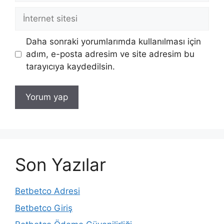
İnternet
sitesi
Daha sonraki yorumlarımda kullanılması için
adım, e-posta adresim ve site adresim bu
tarayıcıya kaydedilsin.
Son Yazılar
Betbetco Adresi
Betbetco Giriş