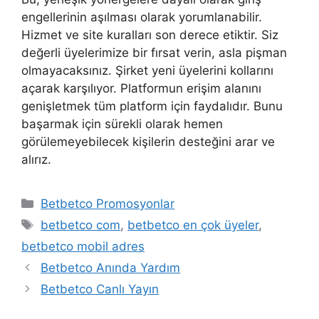
engellerinin aşılması olarak yorumlanabilir.
Hizmet ve site kuralları son derece etiktir. Siz
değerli üyelerimize bir fırsat verin, asla pişman
olmayacaksınız. Şirket yeni üyelerini kollarını
açarak karşılıyor. Platformun erişim alanını
genişletmek tüm platform için faydalıdır. Bunu
başarmak için sürekli olarak hemen
görülemeyebilecek kişilerin desteğini arar ve
alırız.
Kategoriler
Betbetco Promosyonlar
Etiketler
betbetco com
,
betbetco en çok üyeler
,
betbetco mobil adres
Betbetco Anında Yardım
Betbetco Canlı Yayın