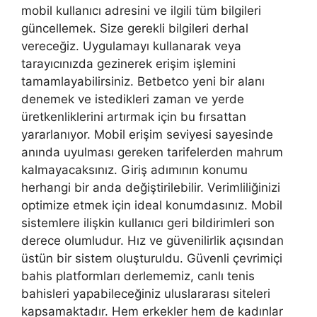
mobil kullanıcı adresini ve ilgili tüm bilgileri
güncellemek. Size gerekli bilgileri derhal
vereceğiz. Uygulamayı kullanarak veya
tarayıcınızda gezinerek erişim işlemini
tamamlayabilirsiniz. Betbetco yeni bir alanı
denemek ve istedikleri zaman ve yerde
üretkenliklerini artırmak için bu fırsattan
yararlanıyor. Mobil erişim seviyesi sayesinde
anında uyulması gereken tarifelerden mahrum
kalmayacaksınız. Giriş adımının konumu
herhangi bir anda değiştirilebilir. Verimliliğinizi
optimize etmek için ideal konumdasınız. Mobil
sistemlere ilişkin kullanıcı geri bildirimleri son
derece olumludur. Hız ve güvenilirlik açısından
üstün bir sistem oluşturuldu. Güvenli çevrimiçi
bahis platformları derlememiz, canlı tenis
bahisleri yapabileceğiniz uluslararası siteleri
kapsamaktadır. Hem erkekler hem de kadınlar