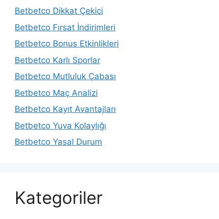
Betbetco Dikkat Çekici
Betbetco Fırsat İndirimleri
Betbetco Bonus Etkinlikleri
Betbetco Karlı Sporlar
Betbetco Mutluluk Çabası
Betbetco Maç Analizi
Betbetco Kayıt Avantajları
Betbetco Yuva Kolaylığı
Betbetco Yasal Durum
Kategoriler