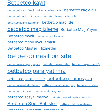
Betbetco kayıt
betbetco kaç oldu
betbetco kayıt süreci hakkında online bahis
betbetco klasik slot oyunu
betbetco lisans canlı bahis
betbetco maç izle
betbetco lisans otoriteleri
betbetco maç izleme
Betbetco Maç Yayını
Betbetco mobil
betbetco mobil casino
betbetco mobil uygulaması
Betbetco Müşteri Hizmetleri
betbetco nasil bir site
betbetco nasıl giriş yapılır
betbetco online bahis
betbetco oyun mantığı
betbetco para yatırma
betbetco promosyon
betbetco para çekme
betbetco sanal at biletleri
betbetco sanal bahis giriş
betbetco sistemi
betbetco slot oyunu
betbetco slot sayfası
betbetco sosyal medya
betbetco sosyal medya hesapları
Betbetco Spor Bahisleri
betbetco takım sıralaması
Betbetco Telegram
betbetco tv