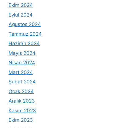
Ekim 2024
Eylül 2024
Ağustos 2024
Temmuz 2024
Haziran 2024
Mayıs 2024
Nisan 2024
Mart 2024
Şubat 2024
Ocak 2024
Aralık 2023
Kasım 2023
Ekim 2023