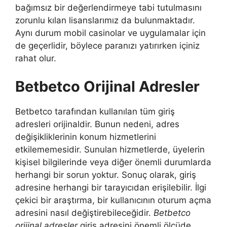
bağımsız bir değerlendirmeye tabi tutulmasını
zorunlu kılan lisanslarımız da bulunmaktadır.
Aynı durum mobil casinolar ve uygulamalar için
de geçerlidir, böylece paranızı yatırırken içiniz
rahat olur.
Betbetco Orijinal Adresler
Betbetco tarafından kullanılan tüm giriş
adresleri orijinaldir. Bunun nedeni, adres
değişikliklerinin konum hizmetlerini
etkilememesidir. Sunulan hizmetlerde, üyelerin
kişisel bilgilerinde veya diğer önemli durumlarda
herhangi bir sorun yoktur. Sonuç olarak, giriş
adresine herhangi bir tarayıcıdan erişilebilir. İlgi
çekici bir araştırma, bir kullanıcının oturum açma
adresini nasıl değiştirebileceğidir.
Betbetco
orijinal adresler
giriş adresini önemli ölçüde