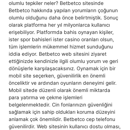
olumlu tepkiler neler? Betbetco sitesinde
Betbetco hakkında yapılan yorumların çoğunun
olumlu olduğunu daha önce belirtmiştik. Sonuç
olarak platforma her yıl milyonlarca kullanıcı
erişebiliyor. Platformda bahis oynayan kişiler,
ister spor bahisleri ister casino oranları olsun,
tüm işlemlerin mükemmel hizmet sunduğunu
iddia ediyor. Betbetco web sitesini ziyaret
ettiğinizde kendinizle ilgili olumlu yorum ve geri
dönüşlerle karşılaşacaksınız. Oynamak için bir
mobil site seçerken, güvenilirlik en önemli
önceliktir ve ardından oyunların deneyimi gelir.
Mobil sitede düzenli olarak önemli miktarda
para yatırma ve çekme işlemleri
belgelenmektedir. Cin fonlarınızın güvenliğini
sağlamak için sahip oldukları koruma düzeyini
anlamak çok önemlidir. Betbetco cep telefonu
güvenilirdir. Web sitesinin kullanıcı dostu olması,