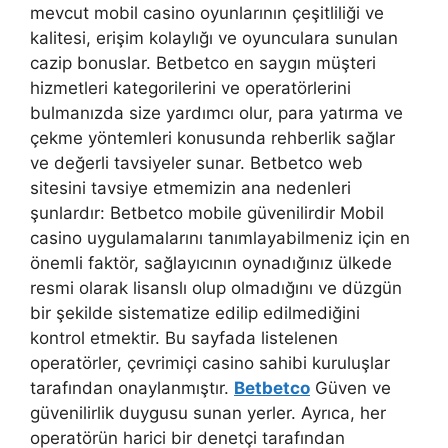
mevcut mobil casino oyunlarının çeşitliliği ve
kalitesi, erişim kolaylığı ve oyunculara sunulan
cazip bonuslar. Betbetco en saygın müşteri
hizmetleri kategorilerini ve operatörlerini
bulmanızda size yardımcı olur, para yatırma ve
çekme yöntemleri konusunda rehberlik sağlar
ve değerli tavsiyeler sunar. Betbetco web
sitesini tavsiye etmemizin ana nedenleri
şunlardır: Betbetco mobile güvenilirdir Mobil
casino uygulamalarını tanımlayabilmeniz için en
önemli faktör, sağlayıcının oynadığınız ülkede
resmi olarak lisanslı olup olmadığını ve düzgün
bir şekilde sistematize edilip edilmediğini
kontrol etmektir. Bu sayfada listelenen
operatörler, çevrimiçi casino sahibi kuruluşlar
tarafından onaylanmıştır.
Betbetco
Güven ve
güvenilirlik duygusu sunan yerler. Ayrıca, her
operatörün harici bir denetçi tarafından