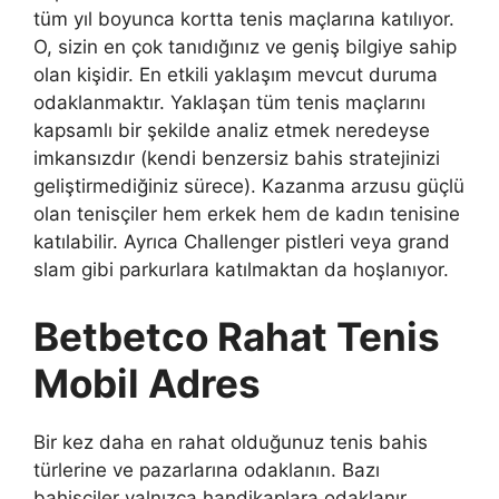
tüm yıl boyunca kortta tenis maçlarına katılıyor.
O, sizin en çok tanıdığınız ve geniş bilgiye sahip
olan kişidir. En etkili yaklaşım mevcut duruma
odaklanmaktır. Yaklaşan tüm tenis maçlarını
kapsamlı bir şekilde analiz etmek neredeyse
imkansızdır (kendi benzersiz bahis stratejinizi
geliştirmediğiniz sürece). Kazanma arzusu güçlü
olan tenisçiler hem erkek hem de kadın tenisine
katılabilir. Ayrıca Challenger pistleri veya grand
slam gibi parkurlara katılmaktan da hoşlanıyor.
Betbetco Rahat Tenis
Mobil Adres
Bir kez daha en rahat olduğunuz tenis bahis
türlerine ve pazarlarına odaklanın. Bazı
bahisçiler yalnızca handikaplara odaklanır.