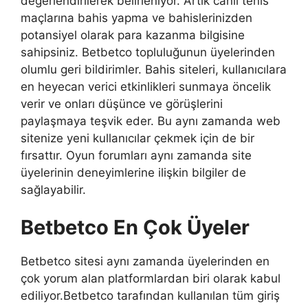
değerlendirilerek belirleniyor. Artık canlı tenis
maçlarına bahis yapma ve bahislerinizden
potansiyel olarak para kazanma bilgisine
sahipsiniz. Betbetco topluluğunun üyelerinden
olumlu geri bildirimler. Bahis siteleri, kullanıcılara
en heyecan verici etkinlikleri sunmaya öncelik
verir ve onları düşünce ve görüşlerini
paylaşmaya teşvik eder. Bu aynı zamanda web
sitenize yeni kullanıcılar çekmek için de bir
fırsattır. Oyun forumları aynı zamanda site
üyelerinin deneyimlerine ilişkin bilgiler de
sağlayabilir.
Betbetco En Çok Üyeler
Betbetco sitesi aynı zamanda üyelerinden en
çok yorum alan platformlardan biri olarak kabul
ediliyor.Betbetco tarafından kullanılan tüm giriş