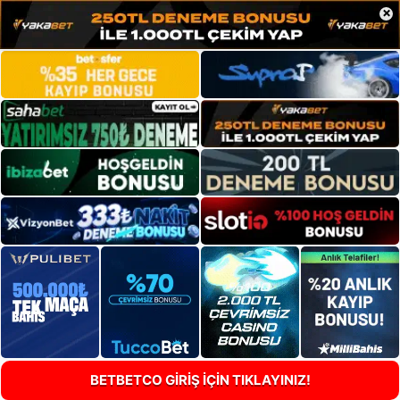
×
BETBETCO GİRİŞ İÇİN TIKLAYINIZ!