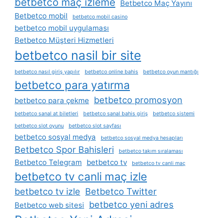
betbetco maç izleme
Betbetco Maç Yayını
Betbetco mobil
betbetco mobil casino
betbetco mobil uygulaması
Betbetco Müşteri Hizmetleri
betbetco nasil bir site
betbetco nasıl giriş yapılır
betbetco online bahis
betbetco oyun mantığı
betbetco para yatırma
betbetco promosyon
betbetco para çekme
betbetco sanal at biletleri
betbetco sanal bahis giriş
betbetco sistemi
betbetco slot oyunu
betbetco slot sayfası
betbetco sosyal medya
betbetco sosyal medya hesapları
Betbetco Spor Bahisleri
betbetco takım sıralaması
Betbetco Telegram
betbetco tv
betbetco tv canli maç
betbetco tv canli maç izle
betbetco tv izle
Betbetco Twitter
betbetco yeni adres
Betbetco web sitesi