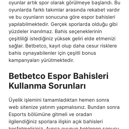
oyunlar artık spor olarak görülmeye başlandı. Bu
oyunlarda farklı takımlar arasında rekabet vardır
ve bu oyunların sonucuna göre espor bahisleri
yapılabilmektedir. Gerçek sporlarda olduğu gibi
yüzdeler inanılmaz. Bahis seçeneklerinin
çeşitliliği istediğiniz yüksek geliri elde etmenizi
sağlar. Betbetco, kayıt olup daha cesur risklere
bahis oynayabilenler için çeşitli bonus
kampanyaları yürütmektedir.
Betbetco Espor Bahisleri
Kullanma Sorunları
Üyelik işlemini tamamladıktan hemen sonra
web sitenize yatırım yapmalısınız. Bundan sonra
Esports bölümüne gitmeli ve oradan
ilgilendiğiniz sporlara ilişkin açık bahisleri
keşfetmelisiniz. Ayrıca oyunun beklenen sonucu