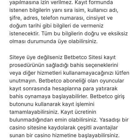
yapılmasına izin verilmez. Kayıt formunda
istenen bilgilerin yanı sıra isim, kullanıcı adı,
şifre, adres, telefon numarası, cinsiyet ve
doğum tarihi gibi bilgileri de vermeniz
istenecektir. Tüm bu bilgilerin doğru ve eksiksiz
olması durumunda üye olabilirsiniz.
Siteye üye değilseniz Betbetco Sitesi kayıt
prosedürünün sağladığı bahis seçeneklerini
veya diğer hizmetleri kullanamayacağınızı lütfen
unutmayın. Betbetco aboneliği olan oyuncular
kayıt sonrasında hesaplarına para yatırarak
bahis oynamaya başlayabilirler. Betbetco giriş
butonunu kullanarak kayıt işlemini
tamamlayabilirsiniz. Kayıt ücretinin
bulunmadığından emin olabilirsiniz. Yasadışı bir
casino sitesine kaydolarak çeşitli avantajlar
sunan bir casino hizmetine başlayabilirsiniz.