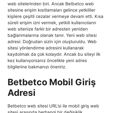
web sitelerinden biri. Ancak Betbetco web
sitesine erişim kısıtlamaları gelince yetkililer
kişilere çeşitli cezalar vermeye devam etti. Kısa
süreli erişim izni vermek, yetkili kullanıcıların
web sitenize farklı bir adresten yeniden
bağlanmalarına olanak tanır. Yeni web sitesi
adresi: Doğrudan sizin için oluşturuldu. Web
sitesi yönlendirme adresini kullanarak
kaydolmak da çok kolaydır. Ancak bu siteyi ilk
kez kullanıyorsanız öncelikle yeni adres
bilgilerine bakmanızı öneririz.
Betbetco Mobil Giriş
Adresi
Betbetco web sitesi URL’si ile mobil giriş web
sitesi arasında herhangi bir değişiklik