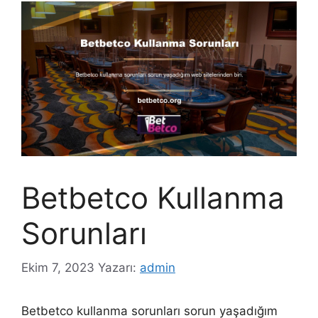
Betbetco Kullanma
Sorunları
Ekim 7, 2023
Yazarı:
admin
Betbetco kullanma sorunları sorun yaşadığım