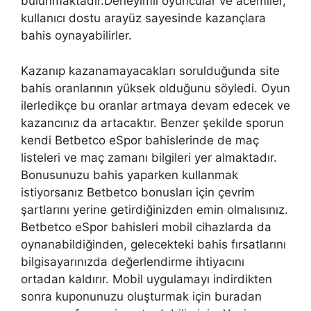
bulunmaktadır.Deneyimli oyuncular ve acemiler,
kullanıcı dostu arayüz sayesinde kazançlara
bahis oynayabilirler.
Kazanıp kazanamayacakları sorulduğunda site
bahis oranlarının yüksek olduğunu söyledi. Oyun
ilerledikçe bu oranlar artmaya devam edecek ve
kazancınız da artacaktır. Benzer şekilde sporun
kendi Betbetco eSpor bahislerinde de maç
listeleri ve maç zamanı bilgileri yer almaktadır.
Bonusunuzu bahis yaparken kullanmak
istiyorsanız Betbetco bonusları için çevrim
şartlarını yerine getirdiğinizden emin olmalısınız.
Betbetco eSpor bahisleri mobil cihazlarda da
oynanabildiğinden, gelecekteki bahis fırsatlarını
bilgisayarınızda değerlendirme ihtiyacını
ortadan kaldırır. Mobil uygulamayı indirdikten
sonra kuponunuzu oluşturmak için buradan