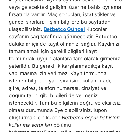
veya gelecekteki gelişimi üzerine bahis oynama
fırsatı da vardır. Maç sonuçları, istatistikler ve
güncel skorlara ilişkin bilgilere bu sayfadan
ulaşabilirsiniz.
Betbetco Güncel
Kuponlar
sayfanın sağ tarafında görünecektir. Betbetco
dakikalar içinde kayıt olmanızı sağlar. Kaydınızı
tamamlamak için gerekli bilgileri kayıt
formundaki uygun alanlara tam olarak girmeniz
yeterlidir. Bu gereklilik karşılanmadıkça kayıt
yapılmasına izin verilmez. Kayıt formunda
istenen bilgilerin yanı sıra isim, kullanıcı adı,
şifre, adres, telefon numarası, cinsiyet ve
doğum tarihi gibi bilgileri de vermeniz
istenecektir. Tüm bu bilgilerin doğru ve eksiksiz
olması durumunda üye olabilirsiniz.Kupon
oluşturmak için kupon
Betbetco espor bahisleri
kullanma sorunları
bölümü