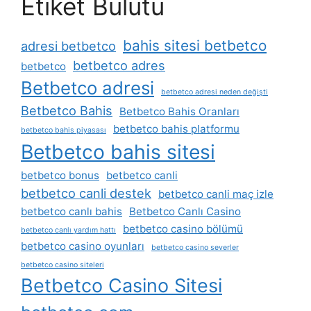
Etiket Bulutu
bahis sitesi betbetco
adresi betbetco
betbetco adres
betbetco
Betbetco adresi
betbetco adresi neden değişti
Betbetco Bahis
Betbetco Bahis Oranları
betbetco bahis platformu
betbetco bahis piyasası
Betbetco bahis sitesi
betbetco bonus
betbetco canli
betbetco canli destek
betbetco canli maç izle
betbetco canlı bahis
Betbetco Canlı Casino
betbetco casino bölümü
betbetco canlı yardım hattı
betbetco casino oyunları
betbetco casino severler
betbetco casino siteleri
Betbetco Casino Sitesi