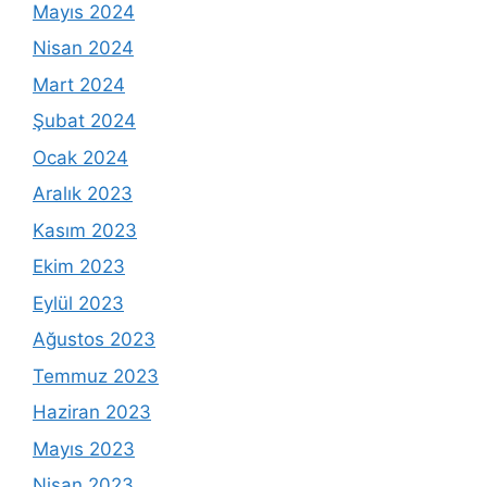
Mayıs 2024
Nisan 2024
Mart 2024
Şubat 2024
Ocak 2024
Aralık 2023
Kasım 2023
Ekim 2023
Eylül 2023
Ağustos 2023
Temmuz 2023
Haziran 2023
Mayıs 2023
Nisan 2023