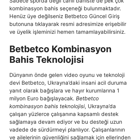
Sadece sporda değil canlı bahiste de pek çok
kombinasyon bahis seçeneği bulunmaktadır.
Henüz üye değilseniz Betbetco Güncel Giriş
butonuna tıklayarak resmi adresimize erişebilir
ve üyelik işleminizi hemen tamamlayabilirsiniz.
Betbetco Kombinasyon
Bahis Teknolojisi
Dünyanın önde gelen video oyunu ve teknoloji
devi Betbetco, Ukrayna’daki insani acil duruma
yanıt olarak bağışlara ve hayır kurumlarına 1
milyon Euro bağışlayacak.
Betbetco
kombinasyon bahis teknolojisi
, Ukrayna’da
çalışan yüzlerce çalışanına kapsamlı destek
sağlamaya devam ediyor ve bu desteği uzun
vadede de sürdürmeyi planlıyor. Çalışanlarının
ve ailelerinin güvenliğini sağlamak için ellerinden