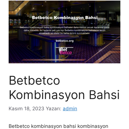
Betbetco
Kombinasyon Bahsi
Kasım 18, 2023
Yazarı:
admin
Betbetco kombinasyon bahsi kombinasyon