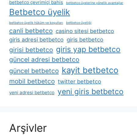
betbetco çevrimiçi bahis
betbetco üyelerine yönelik avantajlar
Betbetco üyelik
betbetco üyelik hüküm ve koşulları
betbetco üyeliği
canli betbetco
casino sitesi betbetco
giris adresi betbetco
giris betbetco
giris yap betbetco
girisi betbetco
güncel adresi betbetco
kayit betbetco
güncel betbetco
mobil betbetco
twitter betbetco
yeni giris betbetco
yeni adresi betbetco
Arşivler