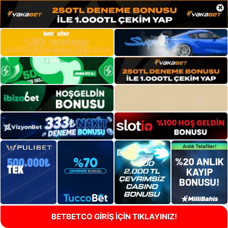
×
BETBETCO GİRİŞ İÇİN TIKLAYINIZ!