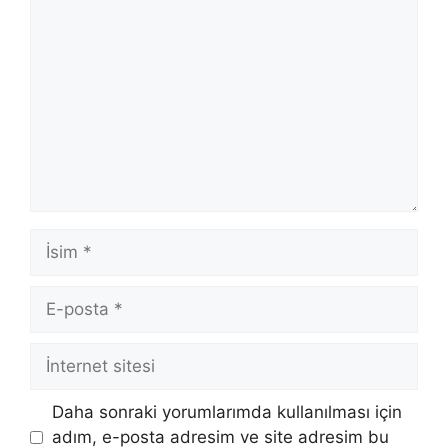
Yorum
İsim
E-
posta
İnternet
sitesi
Daha sonraki yorumlarımda kullanılması için
adım, e-posta adresim ve site adresim bu