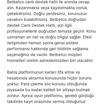
Betbetco canlı destek hattı ile anında cevap
alın. Kazanmakta veya kaydolmakta zorluk
çekebilirsiniz. Doğru yerdesiniz, sorunuzun
cevabını bulabilirsiniz.
Betbetco doğrudan
destek
Canlı Destek Hattı, sizi ilgili
profesyonellerle doğrudan temasa geçirir. Konu
uzmanları en net ve doğru bilgiyi sağlar. Etkili
iletişimden hemen sonra genel sistem
performansı hakkında geri bildirim sağlama
seçeneğiniz de vardır. Betbetco müşteri
hizmetleri üretim adreslerinizden biri olacaktır.
Bahis platformunun karları itfa etme ve
hesabınıza aktarma konusunda hiçbir sorunu
yoktur. Para çekme söz konusu olduğunda
piyasada bu kadar kaliteli bir altyapı bulmak
zordur. Ayrıca oyun platformu, gerekli gördüğü
takdirde kayıt sırasında vermiş olduğunuz