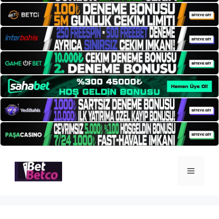
İçeriğe
atla
Menü