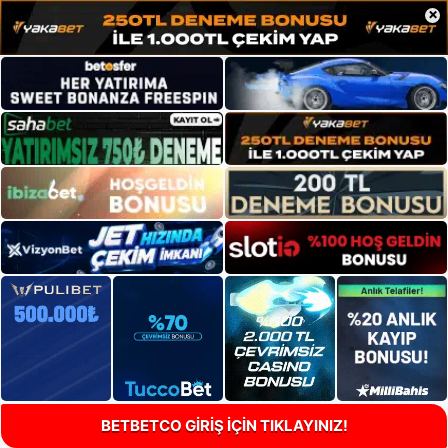
×
BETBETCO GİRİŞ İÇİN TIKLAYINIZ!