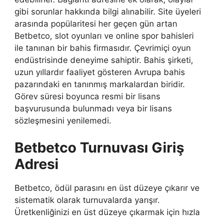
gibi sorunlar hakkında bilgi alınabilir. Site üyeleri
arasında popülaritesi her geçen gün artan
Betbetco, slot oyunları ve online spor bahisleri
ile tanınan bir bahis firmasıdır. Çevrimiçi oyun
endüstrisinde deneyime sahiptir. Bahis şirketi,
uzun yıllardır faaliyet gösteren Avrupa bahis
pazarındaki en tanınmış markalardan biridir.
Görev süresi boyunca resmi bir lisans
başvurusunda bulunmadı veya bir lisans
sözleşmesini yenilemedi.
Betbetco Turnuvası Giriş
Adresi
Betbetco, ödül parasını en üst düzeye çıkarır ve
sistematik olarak turnuvalarda yarışır.
Üretkenliğinizi en üst düzeye çıkarmak için hızla