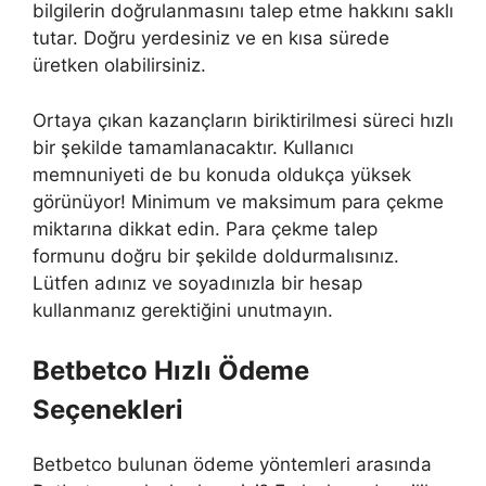
bilgilerin doğrulanmasını talep etme hakkını saklı
tutar. Doğru yerdesiniz ve en kısa sürede
üretken olabilirsiniz.
Ortaya çıkan kazançların biriktirilmesi süreci hızlı
bir şekilde tamamlanacaktır. Kullanıcı
memnuniyeti de bu konuda oldukça yüksek
görünüyor! Minimum ve maksimum para çekme
miktarına dikkat edin. Para çekme talep
formunu doğru bir şekilde doldurmalısınız.
Lütfen adınız ve soyadınızla bir hesap
kullanmanız gerektiğini unutmayın.
Betbetco Hızlı Ödeme
Seçenekleri
Betbetco bulunan ödeme yöntemleri arasında