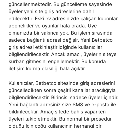
güncellenmektedir. Bu güncelleme sayesinde
üyeler yeni site giriş adreslerine dahil
edilecektir. Eski ev adresinizde çalışan kuponlar,
abonelikler ve oyunlar hala orada. Üye
olmanızda bir sakınca yok. Bu işlem sırasında
sadece bağlantı adresi değişir. Yeni Betbetco
giriş adresi etkinleştirildiğinde kullanıcılar
bilgilendirilecektir. Ancak amacı, üyelerin siteye
kurban gitmesini engellemektir. Bu konuda
iletişim kurma olasılığı hala açıktır.
Kullanıcılar, Betbetco sitesinde giriş adreslerini
güncelledikten sonra çeşitli kanallar aracılığıyla
bilgilendirilecektir. Birincisi sadece üyeler içindir.
Yeni bağlantı adresiniz size SMS ve e-posta ile
bildirilecektir. Amaç sitede bahis yaparken
üyeleri takip etmektir. Bu normal bir prosedür
olduğu için çoğu kullanıcının herhangi bir