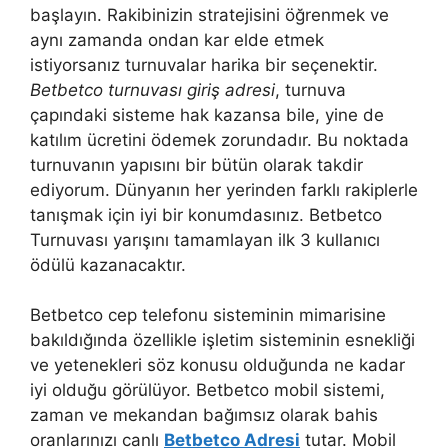
başlayın. Rakibinizin stratejisini öğrenmek ve
aynı zamanda ondan kar elde etmek
istiyorsanız turnuvalar harika bir seçenektir.
Betbetco turnuvası giriş adresi
, turnuva
çapındaki sisteme hak kazansa bile, yine de
katılım ücretini ödemek zorundadır. Bu noktada
turnuvanın yapısını bir bütün olarak takdir
ediyorum. Dünyanın her yerinden farklı rakiplerle
tanışmak için iyi bir konumdasınız. Betbetco
Turnuvası yarışını tamamlayan ilk 3 kullanıcı
ödülü kazanacaktır.
Betbetco cep telefonu sisteminin mimarisine
bakıldığında özellikle işletim sisteminin esnekliği
ve yetenekleri söz konusu olduğunda ne kadar
iyi olduğu görülüyor. Betbetco mobil sistemi,
zaman ve mekandan bağımsız olarak bahis
oranlarınızı canlı
Betbetco Adresi
tutar. Mobil