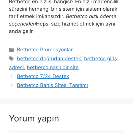
Betbetco en hızlısı hangisi? En hızlı madencilik
sürecini herhangi bir sistem için sistem olarak
tarif etmek imkansızdır.
Betbetco hızlı ödeme
seçenekleri
Hepsi size hizmet etmek için aynı
anda gelir.
Kategoriler
Betbetco Promosyonlar
Etiketler
betbetco doğrudan destek
,
betbetco giriş
adresi
,
betbetco nasil bir site
Betbetco 7/24 Destek
Betbetco Bahis Sitesi Tanıtımı
Yorum yapın