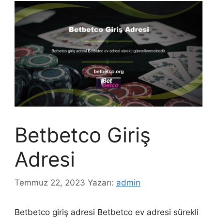
Betbetco Giriş
Adresi
Temmuz 22, 2023
Yazarı:
admin
Betbetco giriş adresi Betbetco ev adresi sürekli