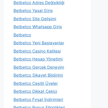
Betbetco Adres Değişikliği
Betbetco Yasal Giriş
Betbetco Site Gelişimi
Betbetco Whatsapp Giriş
Betbetco
Betbetco Yeni Başlayanlar
Betbetco Casino Kalitesi
Betbetco Hesap Yönetimi
Betbetco Gerçek Deneyim
Betbetco Şikayet Bildirimi
Betbetco Çeşitli Üyeler
Betbetco Dikkat Çekici
Betbetco Fırsat İndirimleri
Betbetco Bonus Etkinlikleri