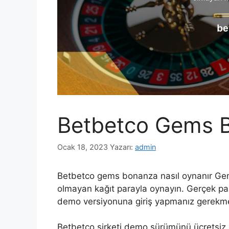
Betbetco Gems 
Ocak 18, 2023
Yazarı:
admin
Betbetco gems bonanza nasıl oynanır Ge
olmayan kağıt parayla oynayın. Gerçek pa
demo versiyonuna giriş yapmanız gerekme
Betbetco şirketi demo sürümünü ücretsiz 