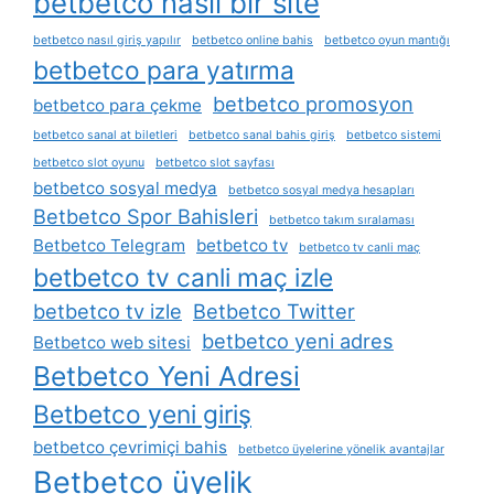
betbetco nasil bir site
betbetco nasıl giriş yapılır
betbetco online bahis
betbetco oyun mantığı
betbetco para yatırma
betbetco promosyon
betbetco para çekme
betbetco sanal at biletleri
betbetco sanal bahis giriş
betbetco sistemi
betbetco slot oyunu
betbetco slot sayfası
betbetco sosyal medya
betbetco sosyal medya hesapları
Betbetco Spor Bahisleri
betbetco takım sıralaması
Betbetco Telegram
betbetco tv
betbetco tv canli maç
betbetco tv canli maç izle
betbetco tv izle
Betbetco Twitter
betbetco yeni adres
Betbetco web sitesi
Betbetco Yeni Adresi
Betbetco yeni giriş
betbetco çevrimiçi bahis
betbetco üyelerine yönelik avantajlar
Betbetco üyelik