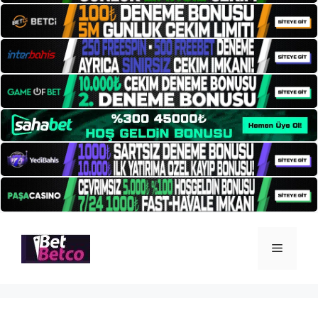
İçeriğe
atla
Menü