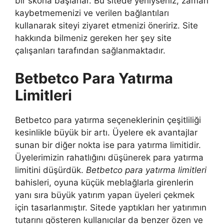
bir skorla başlarlar. Bu sitede yeniyseniz, zaman
kaybetmemenizi ve verilen bağlantıları
kullanarak siteyi ziyaret etmenizi öneririz. Site
hakkında bilmeniz gereken her şey site
çalışanları tarafından sağlanmaktadır.
Betbetco Para Yatırma
Limitleri
Betbetco para yatırma seçeneklerinin çeşitliliği
kesinlikle büyük bir artı. Üyelere ek avantajlar
sunan bir diğer nokta ise para yatırma limitidir.
Üyelerimizin rahatlığını düşünerek para yatırma
limitini düşürdük.
Betbetco para yatırma limitleri
bahisleri, oyuna küçük meblağlarla girenlerin
yanı sıra büyük yatırım yapan üyeleri çekmek
için tasarlanmıştır. Sitede yaptıkları her yatırımın
tutarını gösteren kullanıcılar da benzer özen ve