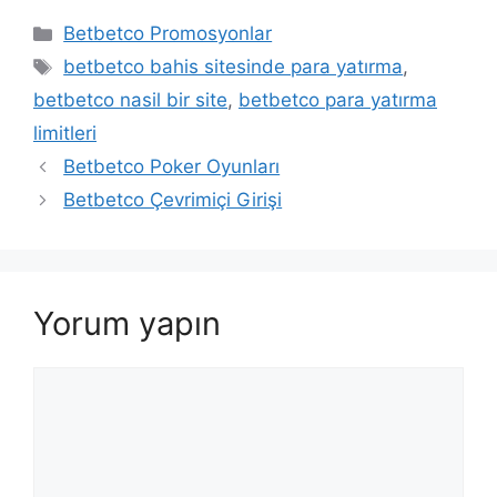
Kategoriler
Betbetco Promosyonlar
Etiketler
betbetco bahis sitesinde para yatırma
,
betbetco nasil bir site
,
betbetco para yatırma
limitleri
Betbetco Poker Oyunları
Betbetco Çevrimiçi Girişi
Yorum yapın
Yorum